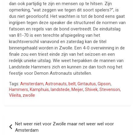
dan ook partijdig te zijn en mensen op te hitsen. Zijn
opmerking, “wat zeggen we tegen dit soort spelers?”, is
dus niet geoorloofd. Het wachten is tot de bond eens gaat
ingrijpen tegen deze speaker die structureel de normen van
fatsoen en regels van de bond overtreedt. De einduitslag
van 81-70 is een terechte afspiegeling van het
krachtsverschil vanavond en zaterdag kan de titel
binnengehaald worden in Zwolle. Een 4-0 overwinning in de
finale zou een triest einde zijn van het seizoen en een
redelijk unieke uitslag. Wie weet herpakken de mannen van
Landstede Hammers zich en kunnen ze dan toch nog het
feestje voor Demon Astronauts uitstellen.
Tags:
Amsterdam
,
Astronauts
,
belt
,
Gintautus
,
Gipson
,
Hammers
,
Kamphuis
,
landstede
,
Meijer
,
Shivek
,
Stevenson
,
Vileita
,
zwolle
Bericht
Net weer niet voor Zwolle maar net weer wel voor
navigatie
Amsterdam