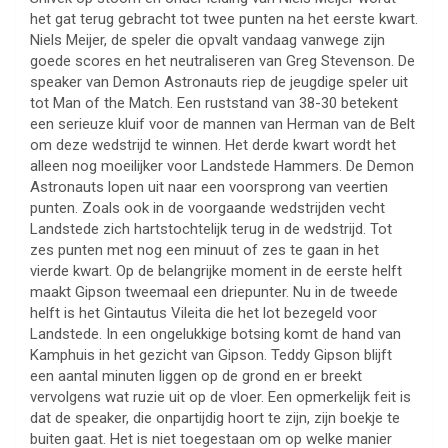
het gat terug gebracht tot twee punten na het eerste kwart.
Niels Meijer, de speler die opvalt vandaag vanwege zijn
goede scores en het neutraliseren van Greg Stevenson. De
speaker van Demon Astronauts riep de jeugdige speler uit
tot Man of the Match. Een ruststand van 38-30 betekent
een serieuze kluif voor de mannen van Herman van de Belt
om deze wedstrijd te winnen. Het derde kwart wordt het
alleen nog moeilijker voor Landstede Hammers. De Demon
Astronauts lopen uit naar een voorsprong van veertien
punten. Zoals ook in de voorgaande wedstrijden vecht
Landstede zich hartstochtelijk terug in de wedstrijd. Tot
zes punten met nog een minuut of zes te gaan in het
vierde kwart. Op de belangrijke moment in de eerste helft
maakt Gipson tweemaal een driepunter. Nu in de tweede
helft is het Gintautus Vileita die het lot bezegeld voor
Landstede. In een ongelukkige botsing komt de hand van
Kamphuis in het gezicht van Gipson. Teddy Gipson blijft
een aantal minuten liggen op de grond en er breekt
vervolgens wat ruzie uit op de vloer. Een opmerkelijk feit is
dat de speaker, die onpartijdig hoort te zijn, zijn boekje te
buiten gaat. Het is niet toegestaan om op welke manier