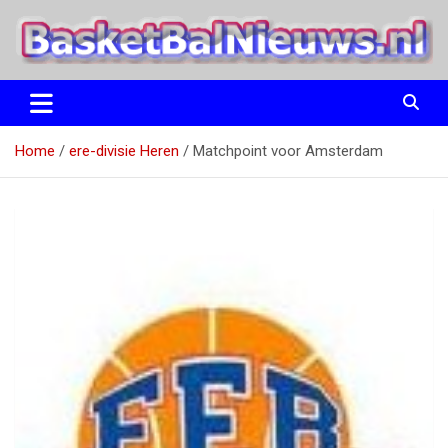
Ga
naar
de
inhoud
het basketbalnieuws en archief van basketball journalist M.M.
BasketBalNieuws.nl
Etten
Home
ere-divisie Heren
Matchpoint voor Amsterdam