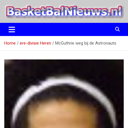
Ga
naar
de
inhoud
het basketbalnieuws en archief van basketball journalist M.M.
BasketBalNieuws.nl
Etten
Home
ere-divisie Heren
McGuthrie weg bij de Astronauts