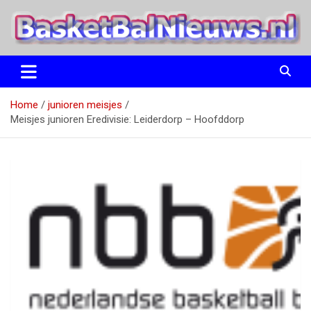
Ga
naar
de
inhoud
het basketbalnieuws en archief van basketball journalist M.M.
BasketBalNieuws.nl
Etten
Home
junioren meisjes
Meisjes junioren Eredivisie: Leiderdorp – Hoofddorp