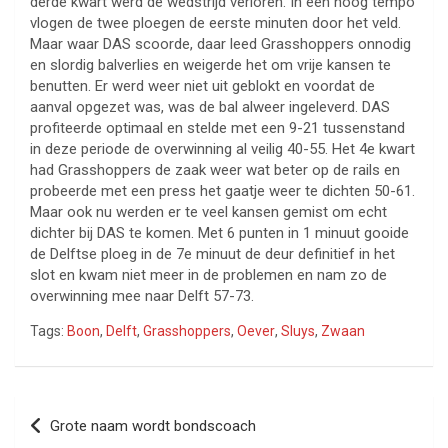
derde kwart werd de wedstrijd verloren. In een hoog tempo
vlogen de twee ploegen de eerste minuten door het veld.
Maar waar DAS scoorde, daar leed Grasshoppers onnodig
en slordig balverlies en weigerde het om vrije kansen te
benutten. Er werd weer niet uit geblokt en voordat de
aanval opgezet was, was de bal alweer ingeleverd. DAS
profiteerde optimaal en stelde met een 9-21 tussenstand
in deze periode de overwinning al veilig 40-55. Het 4e kwart
had Grasshoppers de zaak weer wat beter op de rails en
probeerde met een press het gaatje weer te dichten 50-61.
Maar ook nu werden er te veel kansen gemist om echt
dichter bij DAS te komen. Met 6 punten in 1 minuut gooide
de Delftse ploeg in de 7e minuut de deur definitief in het
slot en kwam niet meer in de problemen en nam zo de
overwinning mee naar Delft 57-73.
Tags:
Boon
,
Delft
,
Grasshoppers
,
Oever
,
Sluys
,
Zwaan
Bericht
Grote naam wordt bondscoach
navigatie