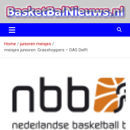
Ga
naar
de
inhoud
het basketbalnieuws en archief van basketball journalist M.M.
BasketBalNieuws.nl
Etten
Home
junioren meisjes
meisjes junioren: Grasshoppers – DAS Delft