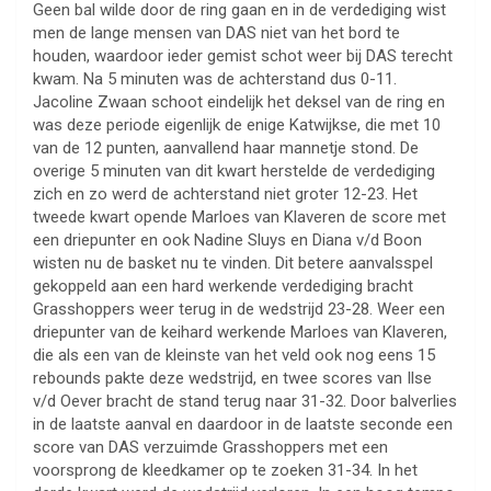
Geen bal wilde door de ring gaan en in de verdediging wist
men de lange mensen van DAS niet van het bord te
houden, waardoor ieder gemist schot weer bij DAS terecht
kwam. Na 5 minuten was de achterstand dus 0-11.
Jacoline Zwaan schoot eindelijk het deksel van de ring en
was deze periode eigenlijk de enige Katwijkse, die met 10
van de 12 punten, aanvallend haar mannetje stond. De
overige 5 minuten van dit kwart herstelde de verdediging
zich en zo werd de achterstand niet groter 12-23. Het
tweede kwart opende Marloes van Klaveren de score met
een driepunter en ook Nadine Sluys en Diana v/d Boon
wisten nu de basket nu te vinden. Dit betere aanvalsspel
gekoppeld aan een hard werkende verdediging bracht
Grasshoppers weer terug in de wedstrijd 23-28. Weer een
driepunter van de keihard werkende Marloes van Klaveren,
die als een van de kleinste van het veld ook nog eens 15
rebounds pakte deze wedstrijd, en twee scores van Ilse
v/d Oever bracht de stand terug naar 31-32. Door balverlies
in de laatste aanval en daardoor in de laatste seconde een
score van DAS verzuimde Grasshoppers met een
voorsprong de kleedkamer op te zoeken 31-34. In het