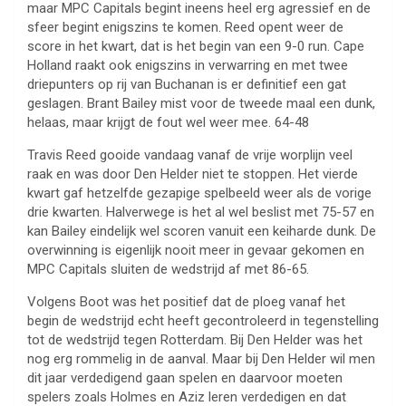
maar MPC Capitals begint ineens heel erg agressief en de
sfeer begint enigszins te komen. Reed opent weer de
score in het kwart, dat is het begin van een 9-0 run. Cape
Holland raakt ook enigszins in verwarring en met twee
driepunters op rij van Buchanan is er definitief een gat
geslagen. Brant Bailey mist voor de tweede maal een dunk,
helaas, maar krijgt de fout wel weer mee. 64-48
Travis Reed gooide vandaag vanaf de vrije worplijn veel
raak en was door Den Helder niet te stoppen. Het vierde
kwart gaf hetzelfde gezapige spelbeeld weer als de vorige
drie kwarten. Halverwege is het al wel beslist met 75-57 en
kan Bailey eindelijk wel scoren vanuit een keiharde dunk. De
overwinning is eigenlijk nooit meer in gevaar gekomen en
MPC Capitals sluiten de wedstrijd af met 86-65.
Volgens Boot was het positief dat de ploeg vanaf het
begin de wedstrijd echt heeft gecontroleerd in tegenstelling
tot de wedstrijd tegen Rotterdam. Bij Den Helder was het
nog erg rommelig in de aanval. Maar bij Den Helder wil men
dit jaar verdedigend gaan spelen en daarvoor moeten
spelers zoals Holmes en Aziz leren verdedigen en dat