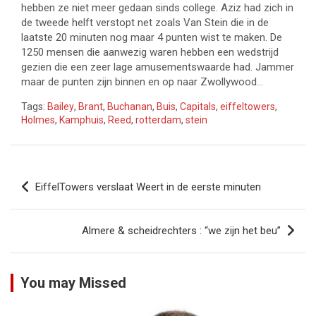
hebben ze niet meer gedaan sinds college. Aziz had zich in
de tweede helft verstopt net zoals Van Stein die in de
laatste 20 minuten nog maar 4 punten wist te maken. De
1250 mensen die aanwezig waren hebben een wedstrijd
gezien die een zeer lage amusementswaarde had. Jammer
maar de punten zijn binnen en op naar Zwollywood…
Tags:
Bailey
,
Brant
,
Buchanan
,
Buis
,
Capitals
,
eiffeltowers
,
Holmes
,
Kamphuis
,
Reed
,
rotterdam
,
stein
Bericht
EiffelTowers verslaat Weert in de eerste minuten
navigatie
Almere & scheidrechters : “we zijn het beu”
You may Missed