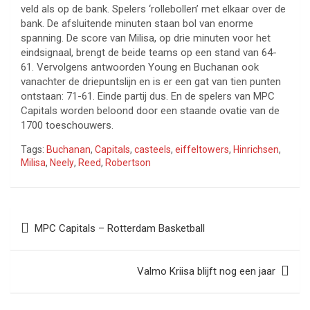
veld als op de bank. Spelers ‘rollebollen’ met elkaar over de
bank. De afsluitende minuten staan bol van enorme
spanning. De score van Milisa, op drie minuten voor het
eindsignaal, brengt de beide teams op een stand van 64-
61. Vervolgens antwoorden Young en Buchanan ook
vanachter de driepuntslijn en is er een gat van tien punten
ontstaan: 71-61. Einde partij dus. En de spelers van MPC
Capitals worden beloond door een staande ovatie van de
1700 toeschouwers.
Tags:
Buchanan
,
Capitals
,
casteels
,
eiffeltowers
,
Hinrichsen
,
Milisa
,
Neely
,
Reed
,
Robertson
Bericht
MPC Capitals – Rotterdam Basketball
navigatie
Valmo Kriisa blijft nog een jaar