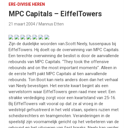
ERE-DIVISIE HEREN
MPC Capitals – EiffelTowers
21 maart 2004
Mannus Etten
Zijn de duidelijke woorden van.Scott Neely, tussenpaus bij
EiffelTowers. Hij doelt op de overwinning van MPC Capitals.
Een terechte overwinning die beslist is door de aanvallende
rebounds van MPC Capitals. “They took the offensive
rebounds and on the most important moments”. Alleen in
de eerste helft pakt MPC Capitals al tien aanvallende
rebounds. Ton Boot kan niets anders doen dan het verhaal
van Neely bevestigen. Het eerste kwart begint als een
wervelstorm waar EiffelTowers geen raad mee weet. Een
strakke verdediging zorgt voor een kwartstand van 25-16.
Bij EiffelTowers valt vooral op dat ze al vroeg in de
wedstrijd gefrustreerd in het veld staan, spelers ruzien met
scheidsrechters en teamgenoten. Veranderingen in de
speelstijl zijn voornamelijk gericht op het verbeteren van de
rebound en het uitvoeren van fast breaks. Neely kan verder