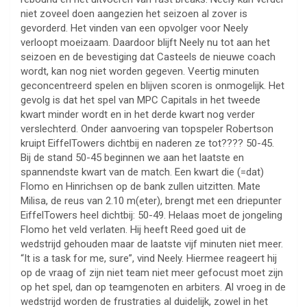
niet zoveel doen aangezien het seizoen al zover is
gevorderd. Het vinden van een opvolger voor Neely
verloopt moeizaam. Daardoor blijft Neely nu tot aan het
seizoen en de bevestiging dat Casteels de nieuwe coach
wordt, kan nog niet worden gegeven. Veertig minuten
geconcentreerd spelen en blijven scoren is onmogelijk. Het
gevolg is dat het spel van MPC Capitals in het tweede
kwart minder wordt en in het derde kwart nog verder
verslechterd. Onder aanvoering van topspeler Robertson
kruipt EiffelTowers dichtbij en naderen ze tot???? 50-45.
Bij de stand 50-45 beginnen we aan het laatste en
spannendste kwart van de match. Een kwart die (=dat)
Flomo en Hinrichsen op de bank zullen uitzitten. Mate
Milisa, de reus van 2.10 m(eter), brengt met een driepunter
EiffelTowers heel dichtbij: 50-49. Helaas moet de jongeling
Flomo het veld verlaten. Hij heeft Reed goed uit de
wedstrijd gehouden maar de laatste vijf minuten niet meer.
“It is a task for me, sure”, vind Neely. Hiermee reageert hij
op de vraag of zijn niet team niet meer gefocust moet zijn
op het spel, dan op teamgenoten en arbiters. Al vroeg in de
wedstrijd worden de frustraties al duidelijk, zowel in het