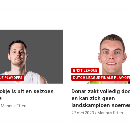
BNXT LEAGUE
UE PLAYOFFS
DUTCH LEAGUE FINALE PLAY-OF
okje is uit en seizoen
Donar zakt volledig doo
e
en kan zich geen
landskampioen noeme
Mannus Etten
27 mei 2023
Mannus Etten