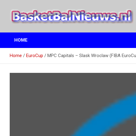
Ga
naar
de
inhoud
het basketbalnieuws en archief van basketball journalist M.M.
BasketBalNieuws.nl
Etten
HOME
Home
EuroCup
MPC Capitals – Slask Wroclaw (FIBA EuroCu