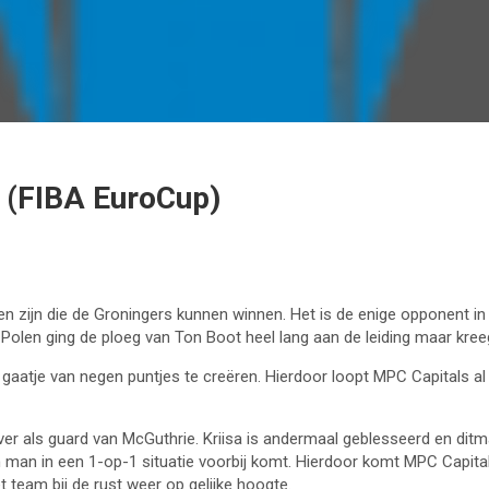
 (FIBA EuroCup)
ijn die de Groningers kunnen winnen. Het is de enige opponent in de 
 Polen ging de ploeg van Ton Boot heel lang aan de leiding maar kree
 gaatje van negen puntjes te creëren. Hierdoor loopt MPC Capitals al 
er als guard van McGuthrie. Kriisa is andermaal geblesseerd en ditmaal
ijn man in een 1-op-1 situatie voorbij komt. Hierdoor komt MPC Capita
t team bij de rust weer op gelijke hoogte.