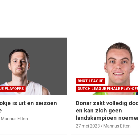
BNXT LEAGUE
UE PLAYOFFS
DUTCH LEAGUE FINALE PLAY-OF
okje is uit en seizoen
Donar zakt volledig doo
e
en kan zich geen
landskampioen noeme
Mannus Etten
27 mei 2023
Mannus Etten