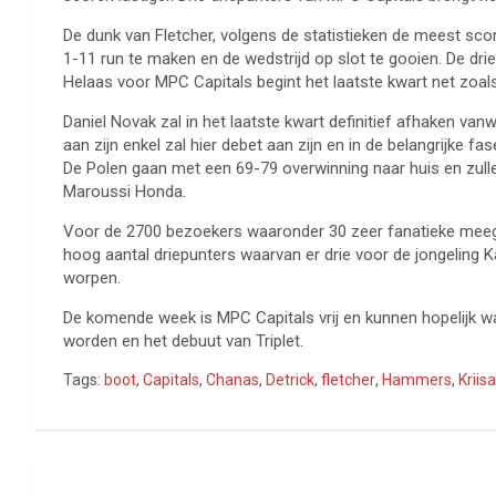
De dunk van Fletcher, volgens de statistieken de meest scor
1-11 run te maken en de wedstrijd op slot te gooien. De d
Helaas voor MPC Capitals begint het laatste kwart net zoals
Daniel Novak zal in het laatste kwart definitief afhaken van
aan zijn enkel zal hier debet aan zijn en in de belangrijke f
De Polen gaan met een 69-79 overwinning naar huis en zulle
Maroussi Honda.
Voor de 2700 bezoekers waaronder 30 zeer fanatieke meeger
hoog aantal driepunters waarvan er drie voor de jongeling 
worpen.
De komende week is MPC Capitals vrij en kunnen hopelijk
worden en het debuut van Triplet.
Tags:
boot
,
Capitals
,
Chanas
,
Detrick
,
fletcher
,
Hammers
,
Kriisa
Bericht