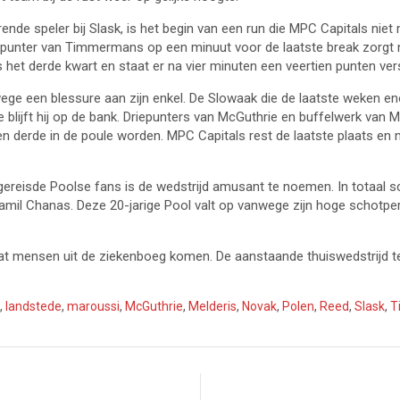
ende speler bij Slask, is het begin van een run die MPC Capitals ni
riepunter van Timmermans op een minuut voor de laatste break zorgt
 het derde kwart en staat er na vier minuten een veertien punten vers
wege een blessure aan zijn enkel. De Slowaak die de laatste weken eno
ase blijft hij op de bank. Driepunters van McGuthrie en buffelwerk van
n derde in de poule worden. MPC Capitals rest de laatste plaats en 
eisde Poolse fans is de wedstrijd amusant te noemen. In totaal sch
Kamil Chanas. Deze 20-jarige Pool valt op vanwege zijn hoge schotp
 wat mensen uit de ziekenboeg komen. De aanstaande thuiswedstrij
,
landstede
,
maroussi
,
McGuthrie
,
Melderis
,
Novak
,
Polen
,
Reed
,
Slask
,
T