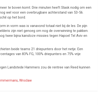
et meer te boven komt. Drie minuten heeft Slask nodig om een
 nog wel voor een overbrugbare achterstand van 53-56.
chil op het bord.
rm in vorm was is vanavond totaal niet bij de les. De pijn
 Melderis zijn niet genoeg om nog de overwinning te pakken.
nog twee bijna kansloze missies tegen Hapoel Tel Aviv en
ieten beide teams 21 driepunters door het netje. Een
ercentages van 83% FG, 100% driepunters en 75% vrije
d tegen Landstede Hammers zou de rentree van Reed kunnen
immermans
,
Wroclaw