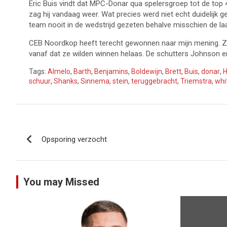
Eric Buis vindt dat MPC-Donar qua spelersgroep tot de top 4
zag hij vandaag weer. Wat precies werd niet echt duidelijk
team nooit in de wedstrijd gezeten behalve misschien de laa
CEB Noordkop heeft terecht gewonnen naar mijn mening. Ze
vanaf dat ze wilden winnen helaas. De schutters Johnson en
Tags:
Almelo
,
Barth
,
Benjamins
,
Boldewijn
,
Brett
,
Buis
,
donar
,
schuur
,
Shanks
,
Sinnema
,
stein
,
teruggebracht
,
Triemstra
,
whi
Bericht
Opsporing verzocht
navigatie
You may Missed