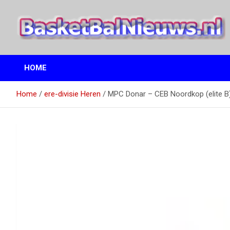
Ga
naar
de
inhoud
het basketbalnieuws en archief van basketball journalist M.M.
BasketBalNieuws.nl
Etten
HOME
Home
ere-divisie Heren
MPC Donar – CEB Noordkop (elite B