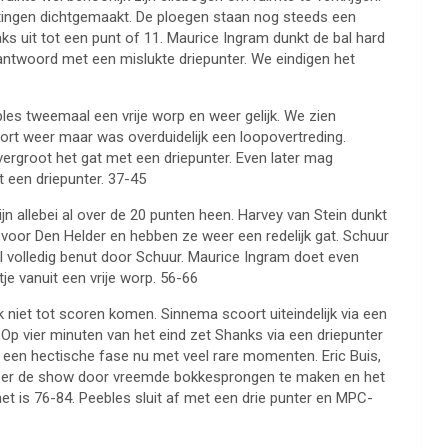
chtingen dichtgemaakt. De ploegen staan nog steeds een
aks uit tot een punt of 11. Maurice Ingram dunkt de bal hard
antwoord met een mislukte driepunter. We eindigen het
es tweemaal een vrije worp en weer gelijk. We zien
rt weer maar was overduidelijk een loopovertreding.
rgroot het gat met een driepunter. Even later mag
 een driepunter. 37-45
 allebei al over de 20 punten heen. Harvey van Stein dunkt
voor Den Helder en hebben ze weer een redelijk gat. Schuur
l volledig benut door Schuur. Maurice Ingram doet even
e vanuit een vrije worp. 56-66
iet tot scoren komen. Sinnema scoort uiteindelijk via een
 Op vier minuten van het eind zet Shanks via een driepunter
 een hectische fase nu met veel rare momenten. Eric Buis,
j weer de show door vreemde bokkesprongen te maken en het
et is 76-84. Peebles sluit af met een drie punter en MPC-