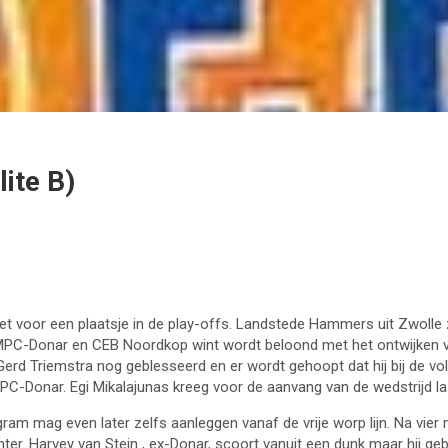
ite B)
doet voor een plaatsje in de play-offs. Landstede Hammers uit Zwolle 
 MPC-Donar en CEB Noordkop wint wordt beloond met het ontwijken va
erd Triemstra nog geblesseerd en er wordt gehoopt dat hij bij de volg
onar. Egi Mikalajunas kreeg voor de aanvang van de wedstrijd last
am mag even later zelfs aanleggen vanaf de vrije worp lijn. Na vie
er. Harvey van Stein , ex-Donar, scoort vanuit een dunk maar hij gebr