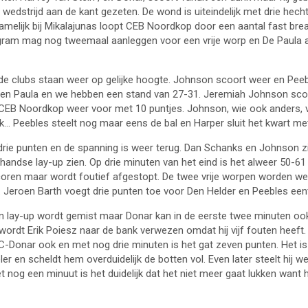
e wedstrijd aan de kant gezeten. De wond is uiteindelijk met drie he
namelijk bij Mikalajunas loopt CEB Noordkop door een aantal fast bre
Ingram mag nog tweemaal aanleggen voor een vrije worp en De Paula 
e clubs staan weer op gelijke hoogte. Johnson scoort weer en Peebl
s en Paula en we hebben een stand van 27-31. Jeremiah Johnson scoo
EB Noordkop weer voor met 10 puntjes. Johnson, wie ook anders, ve
… Peebles steelt nog maar eens de bal en Harper sluit het kwart met
ie punten en de spanning is weer terug. Dan Schanks en Johnson zijn
ndse lay-up zien. Op drie minuten van het eind is het alweer 50-61 
scoren maar wordt foutief afgestopt. De twee vrije worpen worden we
 Jeroen Barth voegt drie punten toe voor Den Helder en Peebles eentj
lay-up wordt gemist maar Donar kan in de eerste twee minuten ook n
wordt Erik Poiesz naar de bank verwezen omdat hij vijf fouten heeft.
C-Donar ook en met nog drie minuten is het gat zeven punten. Het is
r en scheldt hem overduidelijk de botten vol. Even later steelt hi
 nog een minuut is het duidelijk dat het niet meer gaat lukken want h