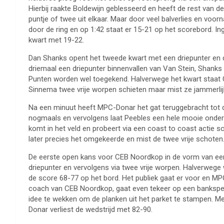
Hierbij raakte Boldewijn geblesseerd en heeft de rest van d
puntje of twee uit elkaar. Maar door veel balverlies en voor
door de ring en op 1:42 staat er 15-21 op het scorebord. 
kwart met 19-22.
Dan Shanks opent het tweede kwart met een driepunter en d
driemaal een driepunter binnenvallen van Van Stein, Shank
Punten worden wel toegekend. Halverwege het kwart staat C
Sinnema twee vrije worpen schieten maar mist ze jammerlijk
Na een minuut heeft MPC-Donar het gat teruggebracht tot dr
nogmaals en vervolgens laat Peebles een hele mooie onderha
komt in het veld en probeert via een coast to coast actie 
later precies het omgekeerde en mist de twee vrije schoten.
De eerste open kans voor CEB Noordkop in de vorm van een 
driepunter en vervolgens via twee vrije worpen. Halverwege 
de score 68-77 op het bord. Het publiek gaat er voor en MP
coach van CEB Noordkop, gaat even tekeer op een bankspele
idee te wekken om de planken uit het parket te stampen. Met
Donar verliest de wedstrijd met 82-90.