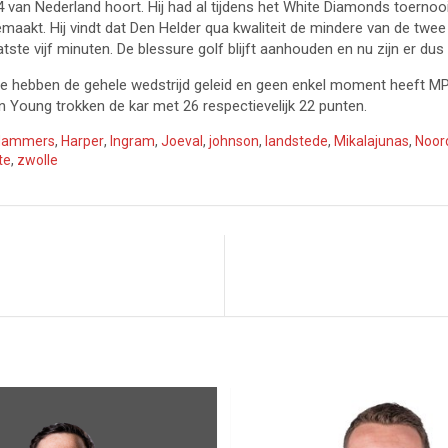
 van Nederland hoort. Hij had al tijdens het White Diamonds toernooi
 gemaakt. Hij vindt dat Den Helder qua kwaliteit de mindere van de t
tste vijf minuten. De blessure golf blijft aanhouden en nu zijn er du
 hebben de gehele wedstrijd geleid en geen enkel moment heeft MPC-
 Young trokken de kar met 26 respectievelijk 22 punten.
Hammers
,
Harper
,
Ingram
,
Joeval
,
johnson
,
landstede
,
Mikalajunas
,
Noor
te
,
zwolle