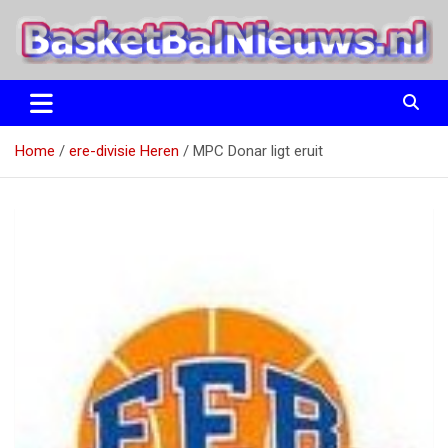
Ga
naar
de
inhoud
het basketbalnieuws en archief van basketball journalist M.M.
BasketBalNieuws.nl
Etten
Home
ere-divisie Heren
MPC Donar ligt eruit