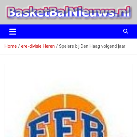
Ga
naar
de
inhoud
het basketbalnieuws en archief van basketball journalist M.M.
BasketBalNieuws.nl
Etten
Home
ere-divisie Heren
Spelers bij Den Haag volgend jaar