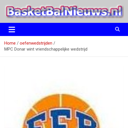
Ga
naar
de
inhoud
het basketbalnieuws en archief van basketball journalist M.M.
BasketBalNieuws.nl
Etten
Home
oefenwedstrijden
MPC Donar wint vriendschappelijke wedstrijd