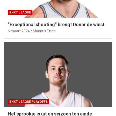
BNXT LEAGUE
“Exceptional shooting” brengt Donar de winst
6 maart 2024
Mannus Etten
BNXT LEAGUE PLAYOFFS
Het sprookje is uit en seizoen ten einde