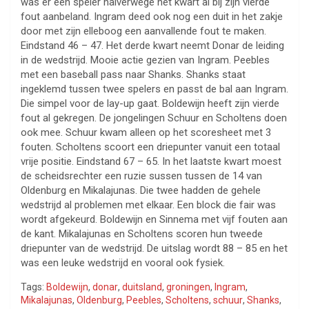
was er een speler halverwege het kwart al bij zijn vierde
fout aanbeland. Ingram deed ook nog een duit in het zakje
door met zijn elleboog een aanvallende fout te maken.
Eindstand 46 – 47. Het derde kwart neemt Donar de leiding
in de wedstrijd. Mooie actie gezien van Ingram. Peebles
met een baseball pass naar Shanks. Shanks staat
ingeklemd tussen twee spelers en passt de bal aan Ingram.
Die simpel voor de lay-up gaat. Boldewijn heeft zijn vierde
fout al gekregen. De jongelingen Schuur en Scholtens doen
ook mee. Schuur kwam alleen op het scoresheet met 3
fouten. Scholtens scoort een driepunter vanuit een totaal
vrije positie. Eindstand 67 – 65. In het laatste kwart moest
de scheidsrechter een ruzie sussen tussen de 14 van
Oldenburg en Mikalajunas. Die twee hadden de gehele
wedstrijd al problemen met elkaar. Een block die fair was
wordt afgekeurd. Boldewijn en Sinnema met vijf fouten aan
de kant. Mikalajunas en Scholtens scoren hun tweede
driepunter van de wedstrijd. De uitslag wordt 88 – 85 en het
was een leuke wedstrijd en vooral ook fysiek.
Tags:
Boldewijn
,
donar
,
duitsland
,
groningen
,
Ingram
,
Mikalajunas
,
Oldenburg
,
Peebles
,
Scholtens
,
schuur
,
Shanks
,