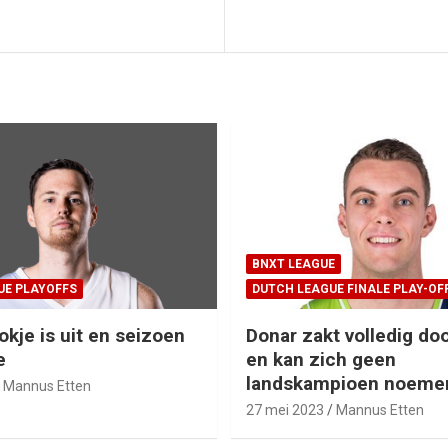
BNXT LEAGUE
UE PLAYOFFS
DUTCH LEAGUE FINALE PLAY-OF
okje is uit en seizoen
Donar zakt volledig doo
e
en kan zich geen
landskampioen noeme
Mannus Etten
27 mei 2023
Mannus Etten