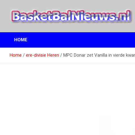
Ga
naar
de
inhoud
het basketbalnieuws en archief van basketball journalist M.M.
BasketBalNieuws.nl
Etten
HOME
Home
ere-divisie Heren
MPC Donar zet Vanilla in vierde kwar