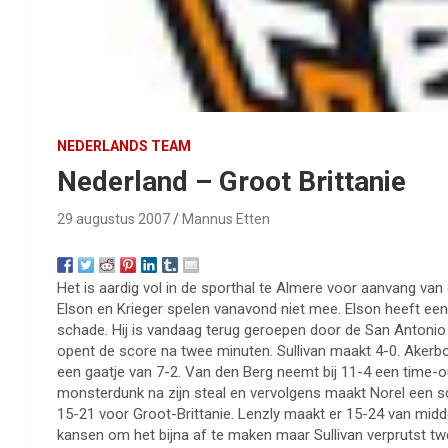
NEDERLANDS TEAM
Nederland – Groot Brittanie
29 augustus 2007
Mannus Etten
Het is aardig vol in de sporthal te Almere voor aanvang van
Elson en Krieger spelen vanavond niet mee. Elson heeft een b
schade. Hij is vandaag terug geroepen door de San Antonio 
opent de score na twee minuten. Sullivan maakt 4-0. Akerbo
een gaatje van 7-2. Van den Berg neemt bij 11-4 een time-out
monsterdunk na zijn steal en vervolgens maakt Norel een sco
15-21 voor Groot-Brittanie. Lenzly maakt er 15-24 van midde
kansen om het bijna af te maken maar Sullivan verprutst t