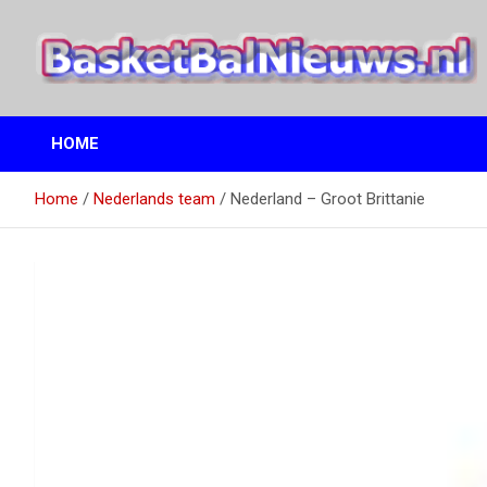
Ga
naar
de
inhoud
het basketbalnieuws en archief van basketball journalist M.M.
BasketBalNieuws.nl
Etten
HOME
Home
Nederlands team
Nederland – Groot Brittanie