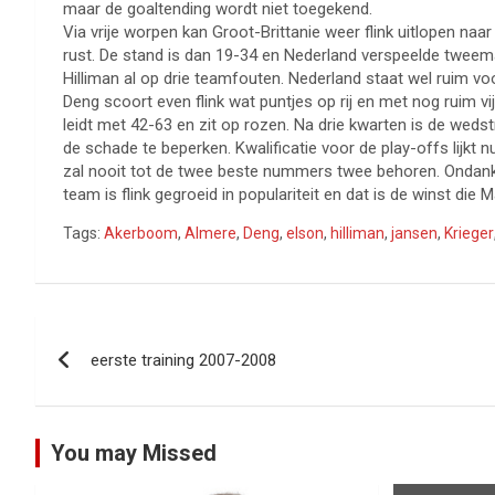
maar de goaltending wordt niet toegekend.
Via vrije worpen kan Groot-Brittanie weer flink uitlopen na
rust. De stand is dan 19-34 en Nederland verspeelde tweema
Hilliman al op drie teamfouten. Nederland staat wel ruim 
Deng scoort even flink wat puntjes op rij en met nog ruim vi
leidt met 42-63 en zit op rozen. Na drie kwarten is de wedstr
de schade te beperken. Kwalificatie voor de play-offs lijkt
zal nooit tot de twee beste nummers twee behoren. Ondanks
team is flink gegroeid in populariteit en dat is de winst di
Tags:
Akerboom
,
Almere
,
Deng
,
elson
,
hilliman
,
jansen
,
Krieger
Bericht
eerste training 2007-2008
navigatie
You may Missed