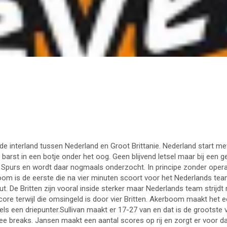
 de interland tussen Nederland en Groot Brittanie. Nederland start 
arst in een botje onder het oog. Geen blijvend letsel maar bij een ger
Spurs en wordt daar nogmaals onderzocht. In principe zonder operat
om is de eerste die na vier minuten scoort voor het Nederlands tea
. De Britten zijn vooral inside sterker maar Nederlands team strijdt 
re terwijl die omsingeld is door vier Britten. Akerboom maakt het ee
ls een driepunter.Sullivan maakt er 17-27 van en dat is de grootste
wee breaks. Jansen maakt een aantal scores op rij en zorgt er voor