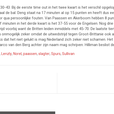
ar 30-43. Bij de eerste time out in het twee kwart is het verschil op
al de bal. Deng staat na 17 minuten al op 15 punten en heeft dus een
voor qua persoonlijke fouten. Van Paassen en Akerboom hebben 8 punt
jf minuten in het derde kwart is het 37-55 voor de Engelsen. Nog drie
ijd voorbij want de Britten leiden inmiddels met 45-70. De laatste tie
 nu onmogelijk zeker omdat de uitwedstrijd tegen Groot-Brittanie ook
 dat het niet gelukt is mag Nederland zich zeker niet schamen. Het
e Marco van den Berg achter zijn naam mag schrijven. Hilliman beslist 
,
Lenzly
,
Norel
,
paassen
,
slagter
,
Spurs
,
Sullivan