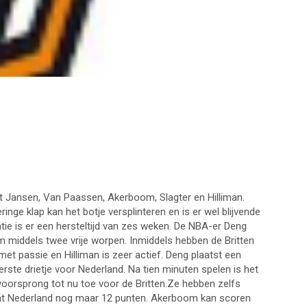
met Jansen, Van Paassen, Akerboom, Slagter en Hilliman.
inge klap kan het botje versplinteren en is er wel blijvende
ie is er een hersteltijd van zes weken. De NBA-er Deng
m middels twee vrije worpen. Inmiddels hebben de Britten
met passie en Hilliman is zeer actief. Deng plaatst een
rste drietje voor Nederland. Na tien minuten spelen is het
 voorsprong tot nu toe voor de Britten.Ze hebben zelfs
 dat Nederland nog maar 12 punten. Akerboom kan scoren