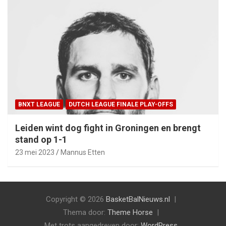
BNXT LEAGUE
DUTCH LEAGUE FINALE PLAY-OFFS
Leiden wint dog fight in Groningen en brengt
stand op 1-1
23 mei 2023
Mannus Etten
Copyright © 2026
BasketBalNieuws.nl
Thema door:
Theme Horse
Met trots aangedreven door:
WordPress