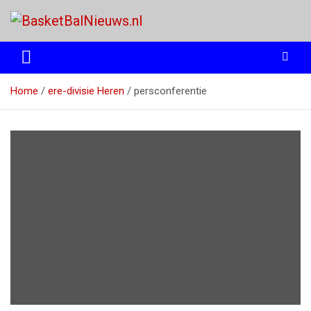
Ga
naar
de
het basketbalnieuws en archief van basketball journalist M.M.
BasketBalNieuws.nl
inhoud
Etten
Home
ere-divisie Heren
persconferentie