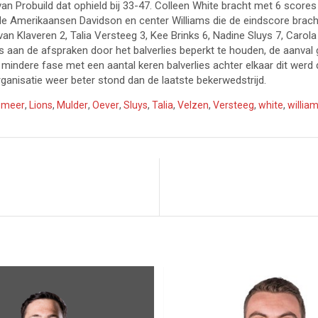
van Probuild dat ophield bij 33-47. Colleen White bracht met 6 scores 
de Amerikaansen Davidson en center Williams die de eindscore brach
van Klaveren 2, Talia Versteeg 3, Kee Brinks 6, Nadine Sluys 7, Caro
s aan de afspraken door het balverlies beperkt te houden, de aanval g
indere fase met een aantal keren balverlies achter elkaar dit werd 
rganisatie weer beter stond dan de laatste bekerwedstrijd.
smeer
,
Lions
,
Mulder
,
Oever
,
Sluys
,
Talia
,
Velzen
,
Versteeg
,
white
,
willia