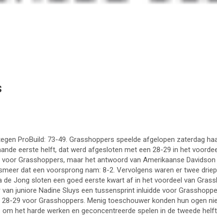
s
egen ProBuild: 73-49. Grasshoppers speelde afgelopen zaterdag haar 
aande eerste helft, dat werd afgesloten met een 28-29 in het voordee
ore voor Grasshoppers, maar het antwoord van Amerikaanse Davidso
smeer dat een voorsprong nam: 8-2. Vervolgens waren er twee driepu
 de Jong sloten een goed eerste kwart af in het voordeel van Grass
van juniore Nadine Sluys een tussensprint inluidde voor Grasshoppers:
ng: 28-29 voor Grasshoppers. Menig toeschouwer konden hun ogen ni
om het harde werken en geconcentreerde spelen in de tweede helft 