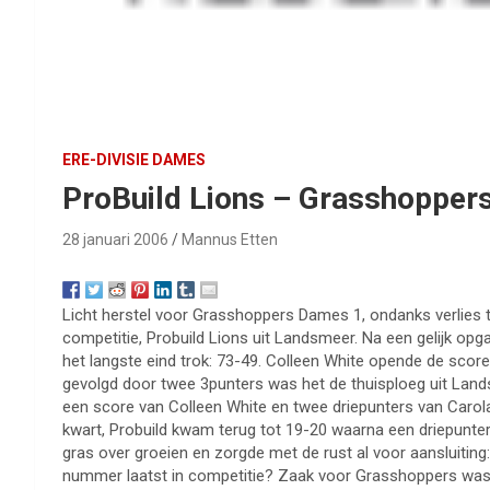
ERE-DIVISIE DAMES
ProBuild Lions – Grasshopper
28 januari 2006
Mannus Etten
Licht herstel voor Grasshoppers Dames 1, ondanks verlies t
competitie, Probuild Lions uit Landsmeer. Na een gelijk opg
het langste eind trok: 73-49. Colleen White opende de sc
gevolgd door twee 3punters was het de thuisploeg uit Land
een score van Colleen White en twee driepunters van Carola
kwart, Probuild kwam terug tot 19-20 waarna een driepunter 
gras over groeien en zorgde met de rust al voor aansluiti
nummer laatst in competitie? Zaak voor Grasshoppers was 