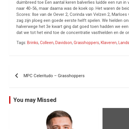
duimbreed toe Een aantal keren balverlies luidde een run in 
naar 40-56, maar daarna was de koek op. Het waren de bei
Scores: Ilse van de Oever 2, Corinda van Velzen 2, Marloes 
zag zijn ploeg een goede eerste helft spelen. We hielden on
halverwege het 3e kwart ging dat goed toen hadden we een m
dat we tot het eind toe de concentratie vasthielden en de o
Tags:
Brinks
,
Colleen
,
Davidson
,
Grasshoppers
,
Klaveren
,
Land
Bericht
MPC Celeritudo – Grasshoppers
navigatie
You may Missed