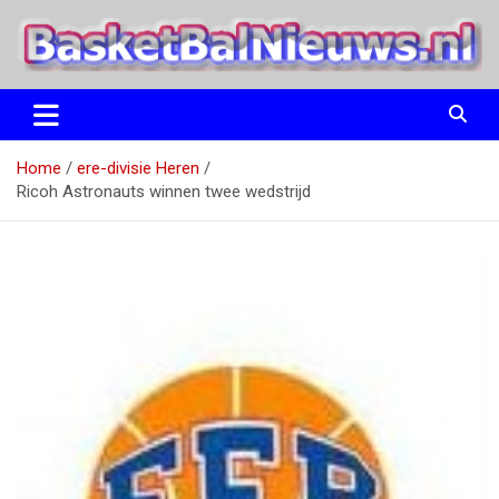
Ga
naar
de
inhoud
het basketbalnieuws en archief van basketball journalist M.M.
BasketBalNieuws.nl
Etten
Home
ere-divisie Heren
Ricoh Astronauts winnen twee wedstrijd