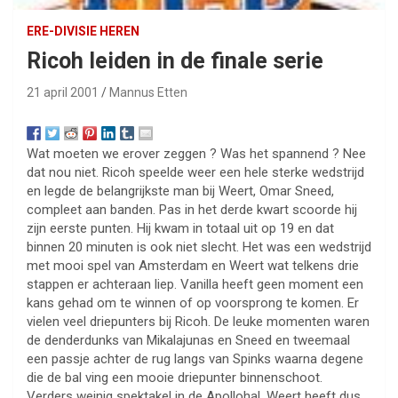
ERE-DIVISIE HEREN
Ricoh leiden in de finale serie
21 april 2001
Mannus Etten
Wat moeten we erover zeggen ? Was het spannend ? Nee
dat nou niet. Ricoh speelde weer een hele sterke wedstrijd
en legde de belangrijkste man bij Weert, Omar Sneed,
compleet aan banden. Pas in het derde kwart scoorde hij
zijn eerste punten. Hij kwam in totaal uit op 19 en dat
binnen 20 minuten is ook niet slecht. Het was een wedstrijd
met mooi spel van Amsterdam en Weert wat telkens drie
stappen er achteraan liep. Vanilla heeft geen moment een
kans gehad om te winnen of op voorsprong te komen. Er
vielen veel driepunters bij Ricoh. De leuke momenten waren
de denderdunks van Mikalajunas en Sneed en tweemaal
een passje achter de rug langs van Spinks waarna degene
die de bal ving een mooie driepunter binnenschoot.
Verders weinig spektakel in de Apollohal. Weert heeft dus