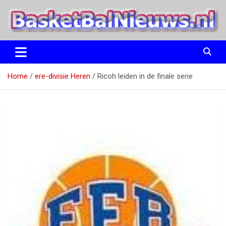
Ga
naar
de
inhoud
het basketbalnieuws en archief van basketball journalist M.M.
BasketBalNieuws.nl
Etten
Home
ere-divisie Heren
Ricoh leiden in de finale serie