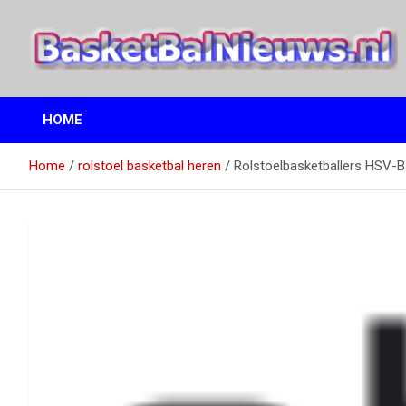
Ga
naar
de
inhoud
het basketbalnieuws en archief van basketball journalist M.M.
BasketBalNieuws.nl
Etten
HOME
Home
rolstoel basketbal heren
Rolstoelbasketballers HSV-B