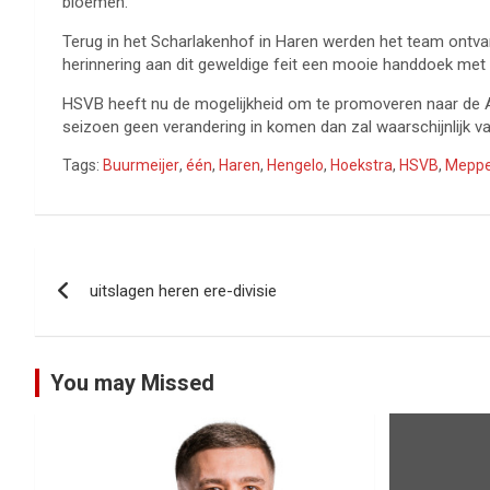
bloemen.
Terug in het Scharlakenhof in Haren werden het team ontva
herinnering aan dit geweldige feit een mooie handdoek me
HSVB heeft nu de mogelijkheid om te promoveren naar de A-d
seizoen geen verandering in komen dan zal waarschijnlijk 
Tags:
Buurmeijer
,
één
,
Haren
,
Hengelo
,
Hoekstra
,
HSVB
,
Meppe
Bericht
uitslagen heren ere-divisie
navigatie
You may Missed