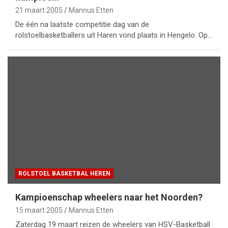
21 maart 2005
Mannus Etten
De één na laatste competitie dag van de
rolstoelbasketballers uit Haren vond plaats in Hengelo. Op…
ROLSTOEL BASKETBAL HEREN
Kampioenschap wheelers naar het Noorden?
15 maart 2005
Mannus Etten
Zaterdag 19 maart reizen de wheelers van HSV-Basketball