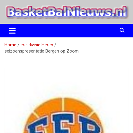
Ga
naar
de
inhoud
het basketbalnieuws en archief van basketball journalist M.M.
BasketBalNieuws.nl
Etten
Home
ere-divisie Heren
seizoenspresentatie Bergen op Zoom