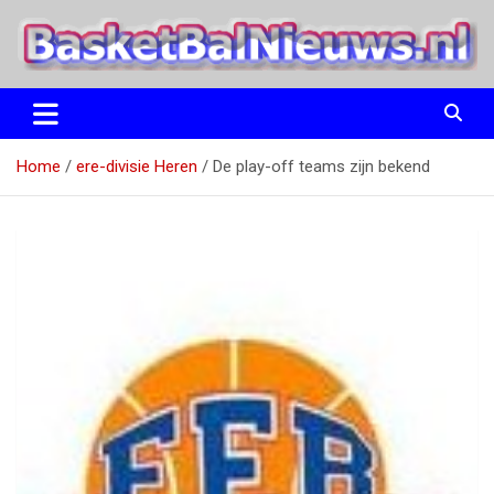
Ga
naar
de
inhoud
het basketbalnieuws en archief van basketball journalist M.M.
BasketBalNieuws.nl
Etten
Home
ere-divisie Heren
De play-off teams zijn bekend