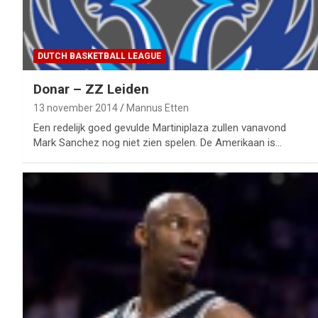
DUTCH BASKETBALL LEAGUE
Donar – ZZ Leiden
13 november 2014
Mannus Etten
Een redelijk goed gevulde Martiniplaza zullen vanavond
Mark Sanchez nog niet zien spelen. De Amerikaan is…