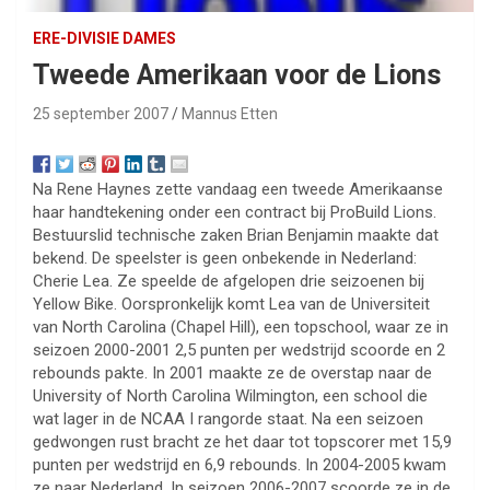
ERE-DIVISIE DAMES
Tweede Amerikaan voor de Lions
25 september 2007
Mannus Etten
Na Rene Haynes zette vandaag een tweede Amerikaanse
haar handtekening onder een contract bij ProBuild Lions.
Bestuurslid technische zaken Brian Benjamin maakte dat
bekend. De speelster is geen onbekende in Nederland:
Cherie Lea. Ze speelde de afgelopen drie seizoenen bij
Yellow Bike. Oorspronkelijk komt Lea van de Universiteit
van North Carolina (Chapel Hill), een topschool, waar ze in
seizoen 2000-2001 2,5 punten per wedstrijd scoorde en 2
rebounds pakte. In 2001 maakte ze de overstap naar de
University of North Carolina Wilmington, een school die
wat lager in de NCAA I rangorde staat. Na een seizoen
gedwongen rust bracht ze het daar tot topscorer met 15,9
punten per wedstrijd en 6,9 rebounds. In 2004-2005 kwam
ze naar Nederland. In seizoen 2006-2007 scoorde ze in de