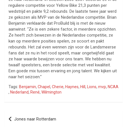
reguliere competitie voor Yellow Bike 21,3 punten per
wedstrijd en pakte 9,2 rebounds. De laatste twee jaar werd
ze gekozen als MVP van de Nederlandse competitie. Brian
Benjamin verklaarde dat ProBuild blij is met de nieuw
aanwinst. “Ze is een zekere factor, in meerdere opzichten.
Ze heeft zich bewezen in de Nederlandse competitie, ze
kan op meerdere posities spelen, ze scoort en pakt
rebounds. Het zal even wennen zijn voor de Landsmeerse
fans dat ze nu in het rood speelt, maar ongetwijfeld gaat
ze haar waarde bewijzen voor ons team. We hebben nu
twaalf speelsters, een brede selectie met veel kwaliteit.
Een goede mix tussen ervaring en jong talent. We kijken uit
naar het seizoen.”
Tags:
Benjamin
,
Chapel
,
Cherie
,
Haynes
,
Hill
,
Lions
,
mvp
,
NCAA
,
Nederland
,
René
,
Wilmington
Bericht
Jones naar Rotterdam
navigatie