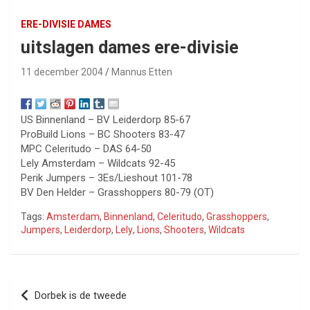
ERE-DIVISIE DAMES
uitslagen dames ere-divisie
11 december 2004
Mannus Etten
US Binnenland – BV Leiderdorp 85-67
ProBuild Lions – BC Shooters 83-47
MPC Celeritudo – DAS 64-50
Lely Amsterdam – Wildcats 92-45
Perik Jumpers – 3Es/Lieshout 101-78
BV Den Helder – Grasshoppers 80-79 (OT)
Tags:
Amsterdam
,
Binnenland
,
Celeritudo
,
Grasshoppers
,
Jumpers
,
Leiderdorp
,
Lely
,
Lions
,
Shooters
,
Wildcats
Bericht
Dorbek is de tweede
navigatie