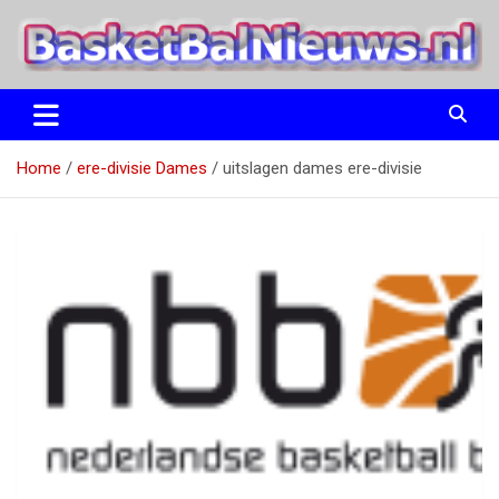
Ga
naar
de
inhoud
het basketbalnieuws en archief van basketball journalist M.M.
BasketBalNieuws.nl
Etten
Home
ere-divisie Dames
uitslagen dames ere-divisie