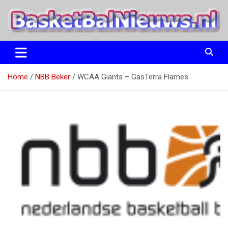
Ga
naar
de
inhoud
het basketbalnieuws en archief van basketball journalist M.M.
BasketBalNieuws.nl
Etten
Home
NBB Beker
WCAA Giants – GasTerra Flames