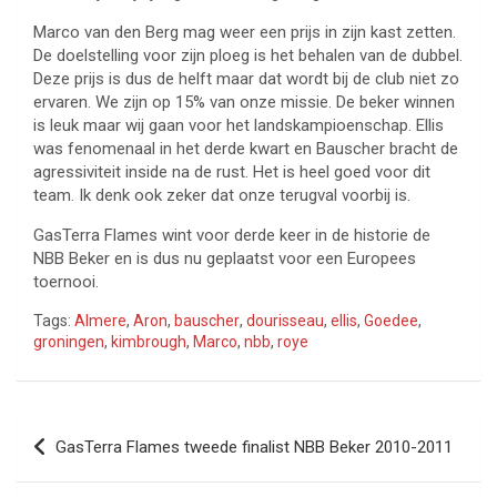
Marco van den Berg mag weer een prijs in zijn kast zetten.
De doelstelling voor zijn ploeg is het behalen van de dubbel.
Deze prijs is dus de helft maar dat wordt bij de club niet zo
ervaren. We zijn op 15% van onze missie. De beker winnen
is leuk maar wij gaan voor het landskampioenschap. Ellis
was fenomenaal in het derde kwart en Bauscher bracht de
agressiviteit inside na de rust. Het is heel goed voor dit
team. Ik denk ook zeker dat onze terugval voorbij is.
GasTerra Flames wint voor derde keer in de historie de
NBB Beker en is dus nu geplaatst voor een Europees
toernooi.
Tags:
Almere
,
Aron
,
bauscher
,
dourisseau
,
ellis
,
Goedee
,
groningen
,
kimbrough
,
Marco
,
nbb
,
roye
Bericht
GasTerra Flames tweede finalist NBB Beker 2010-2011
navigatie