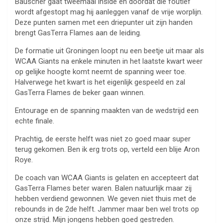
Bauscher gaat tweemaal inside en doordat die foutief
wordt afgestopt mag hij aanleggen vanaf de vrije worplijn.
Deze punten samen met een driepunter uit zijn handen
brengt GasTerra Flames aan de leiding.
De formatie uit Groningen loopt nu een beetje uit maar als
WCAA Giants na enkele minuten in het laatste kwart weer
op gelijke hoogte komt neemt de spanning weer toe.
Halverwege het kwart is het eigenlijk gespeeld en zal
GasTerra Flames de beker gaan winnen.
Entourage en de spanning maakten van de wedstrijd een
echte finale.
Prachtig, de eerste helft was niet zo goed maar super
terug gekomen. Ben ik erg trots op, verteld een blije Aron
Roye.
De coach van WCAA Giants is gelaten en accepteert dat
GasTerra Flames beter waren. Balen natuurlijk maar zij
hebben verdiend gewonnen. We geven niet thuis met de
rebounds in de 2de helft. Jammer maar ben wel trots op
onze strijd. Mijn jongens hebben goed gestreden.