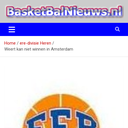
Ga
naar
de
inhoud
het basketbalnieuws en archief van basketball journalist M.M.
BasketBalNieuws.nl
Etten
Home
ere-divisie Heren
Weert kan niet winnen in Amsterdam