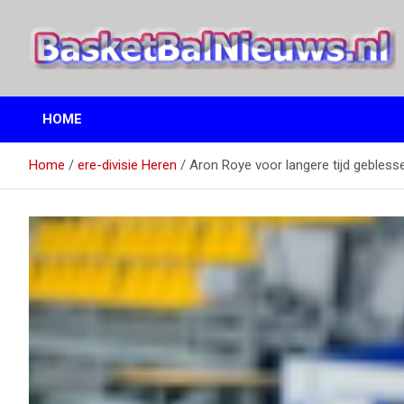
Ga
naar
de
inhoud
het basketbalnieuws en archief van basketball journalist M.M.
BasketBalNieuws.nl
Etten
HOME
Home
ere-divisie Heren
Aron Roye voor langere tijd gebless