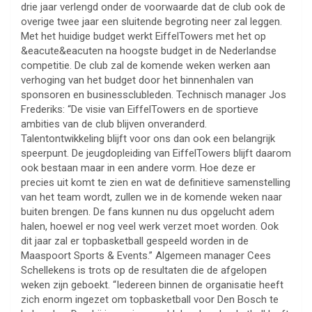
drie jaar verlengd onder de voorwaarde dat de club ook de
overige twee jaar een sluitende begroting neer zal leggen.
Met het huidige budget werkt EiffelTowers met het op
&eacute&eacuten na hoogste budget in de Nederlandse
competitie. De club zal de komende weken werken aan
verhoging van het budget door het binnenhalen van
sponsoren en businessclubleden. Technisch manager Jos
Frederiks: “De visie van EiffelTowers en de sportieve
ambities van de club blijven onveranderd.
Talentontwikkeling blijft voor ons dan ook een belangrijk
speerpunt. De jeugdopleiding van EiffelTowers blijft daarom
ook bestaan maar in een andere vorm. Hoe deze er
precies uit komt te zien en wat de definitieve samenstelling
van het team wordt, zullen we in de komende weken naar
buiten brengen. De fans kunnen nu dus opgelucht adem
halen, hoewel er nog veel werk verzet moet worden. Ook
dit jaar zal er topbasketball gespeeld worden in de
Maaspoort Sports & Events.” Algemeen manager Cees
Schellekens is trots op de resultaten die de afgelopen
weken zijn geboekt. “Iedereen binnen de organisatie heeft
zich enorm ingezet om topbasketball voor Den Bosch te