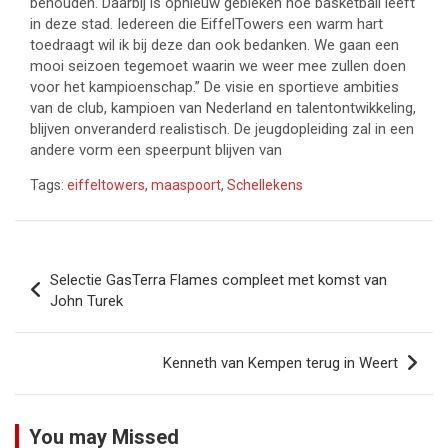
behouden. Daarbij is opnieuw gebleken hoe basketball leeft
in deze stad. Iedereen die EiffelTowers een warm hart
toedraagt wil ik bij deze dan ook bedanken. We gaan een
mooi seizoen tegemoet waarin we weer mee zullen doen
voor het kampioenschap.” De visie en sportieve ambities
van de club, kampioen van Nederland en talentontwikkeling,
blijven onveranderd realistisch. De jeugdopleiding zal in een
andere vorm een speerpunt blijven van
Tags:
eiffeltowers
,
maaspoort
,
Schellekens
Bericht
Selectie GasTerra Flames compleet met komst van
navigatie
John Turek
Kenneth van Kempen terug in Weert
You may Missed