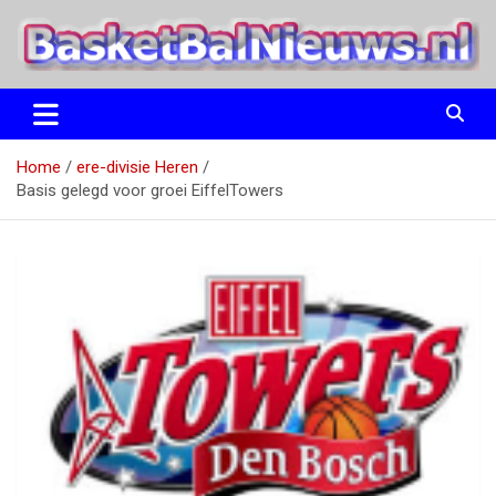
Ga
naar
de
inhoud
het basketbalnieuws en archief van basketball journalist M.M.
BasketBalNieuws.nl
Etten
Home
ere-divisie Heren
Basis gelegd voor groei EiffelTowers