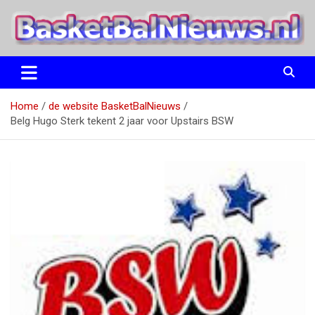
Ga
naar
de
inhoud
het basketbalnieuws en archief van basketball journalist M.M.
BasketBalNieuws.nl
Etten
Home
de website BasketBalNieuws
Belg Hugo Sterk tekent 2 jaar voor Upstairs BSW