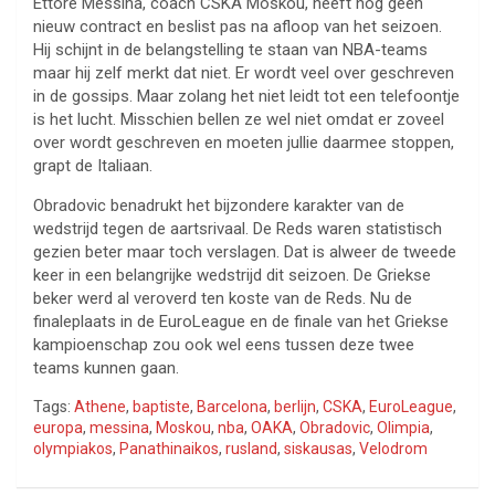
Ettore Messina, coach CSKA Moskou, heeft nog geen
nieuw contract en beslist pas na afloop van het seizoen.
Hij schijnt in de belangstelling te staan van NBA-teams
maar hij zelf merkt dat niet. Er wordt veel over geschreven
in de gossips. Maar zolang het niet leidt tot een telefoontje
is het lucht. Misschien bellen ze wel niet omdat er zoveel
over wordt geschreven en moeten jullie daarmee stoppen,
grapt de Italiaan.
Obradovic benadrukt het bijzondere karakter van de
wedstrijd tegen de aartsrivaal. De Reds waren statistisch
gezien beter maar toch verslagen. Dat is alweer de tweede
keer in een belangrijke wedstrijd dit seizoen. De Griekse
beker werd al veroverd ten koste van de Reds. Nu de
finaleplaats in de EuroLeague en de finale van het Griekse
kampioenschap zou ook wel eens tussen deze twee
teams kunnen gaan.
Tags:
Athene
,
baptiste
,
Barcelona
,
berlijn
,
CSKA
,
EuroLeague
,
europa
,
messina
,
Moskou
,
nba
,
OAKA
,
Obradovic
,
Olimpia
,
olympiakos
,
Panathinaikos
,
rusland
,
siskausas
,
Velodrom