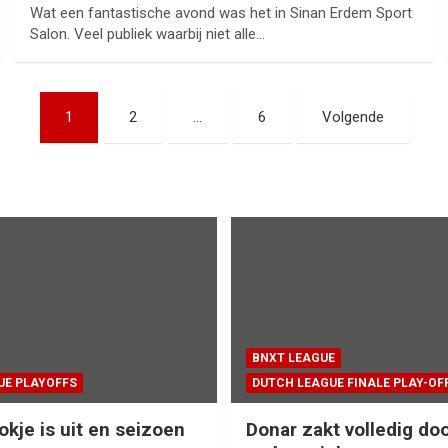
Wat een fantastische avond was het in Sinan Erdem Sport
Salon. Veel publiek waarbij niet alle…
1
2
…
6
Volgende
BNXT LEAGUE
UE PLAYOFFS
DUTCH LEAGUE FINALE PLAY-OF
okje is uit en seizoen
Donar zakt volledig doo