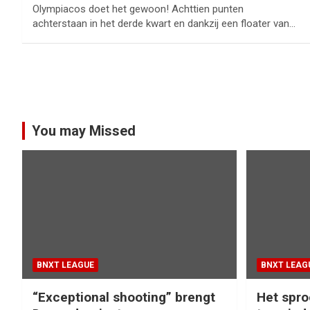
Olympiacos doet het gewoon! Achttien punten
achterstaan in het derde kwart en dankzij een floater van…
Berichtnavigatie
You may Missed
BNXT LEAGUE
BNXT LEAG
“Exceptional shooting” brengt
Het spro