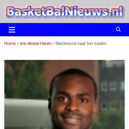
Ga
naar
de
inhoud
het basketbalnieuws en archief van basketball journalist M.M.
BasketBalNieuws.nl
Etten
Home
ere-divisie Heren
Blackwood naar het zuiden