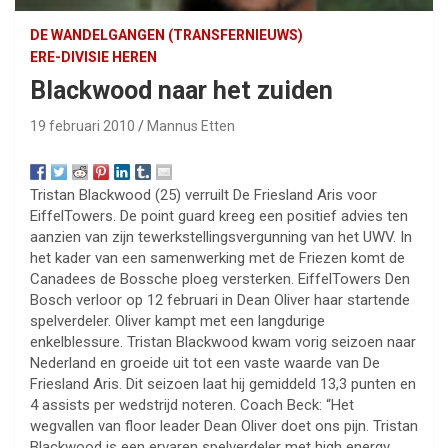
DE WANDELGANGEN (TRANSFERNIEUWS)
ERE-DIVISIE HEREN
Blackwood naar het zuiden
19 februari 2010
Mannus Etten
Tristan Blackwood (25) verruilt De Friesland Aris voor
EiffelTowers. De point guard kreeg een positief advies ten
aanzien van zijn tewerkstellingsvergunning van het UWV. In
het kader van een samenwerking met de Friezen komt de
Canadees de Bossche ploeg versterken. EiffelTowers Den
Bosch verloor op 12 februari in Dean Oliver haar startende
spelverdeler. Oliver kampt met een langdurige
enkelblessure. Tristan Blackwood kwam vorig seizoen naar
Nederland en groeide uit tot een vaste waarde van De
Friesland Aris. Dit seizoen laat hij gemiddeld 13,3 punten en
4 assists per wedstrijd noteren. Coach Beck: “Het
wegvallen van floor leader Dean Oliver doet ons pijn. Tristan
Blackwood is een ervaren spelverdeler met high energy