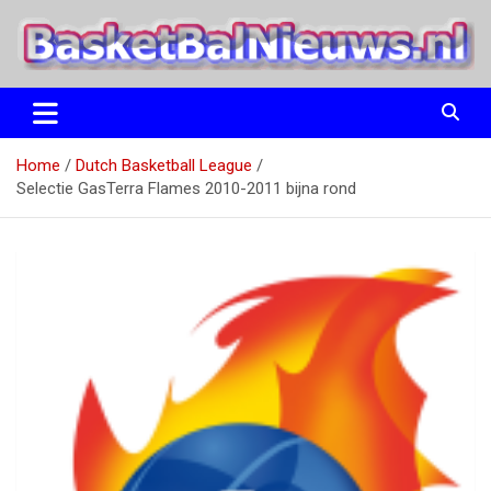
Ga
naar
de
inhoud
het basketbalnieuws en archief van basketball journalist M.M.
BasketBalNieuws.nl
Etten
Home
Dutch Basketball League
Selectie GasTerra Flames 2010-2011 bijna rond