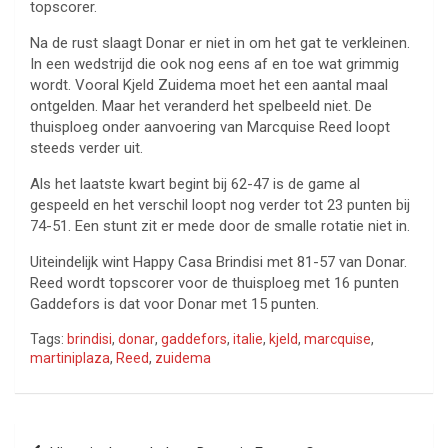
topscorer.
Na de rust slaagt Donar er niet in om het gat te verkleinen.
In een wedstrijd die ook nog eens af en toe wat grimmig
wordt. Vooral Kjeld Zuidema moet het een aantal maal
ontgelden. Maar het veranderd het spelbeeld niet. De
thuisploeg onder aanvoering van Marcquise Reed loopt
steeds verder uit.
Als het laatste kwart begint bij 62-47 is de game al
gespeeld en het verschil loopt nog verder tot 23 punten bij
74-51. Een stunt zit er mede door de smalle rotatie niet in.
Uiteindelijk wint Happy Casa Brindisi met 81-57 van Donar.
Reed wordt topscorer voor de thuisploeg met 16 punten
Gaddefors is dat voor Donar met 15 punten.
Tags:
brindisi
,
donar
,
gaddefors
,
italie
,
kjeld
,
marcquise
,
martiniplaza
,
Reed
,
zuidema
Bericht