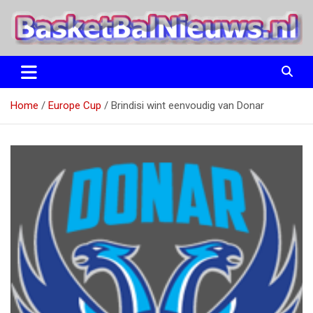
Ga
naar
de
inhoud
het basketbalnieuws en archief van basketball journalist M.M.
BasketBalNieuws.nl
Etten
Home
Europe Cup
Brindisi wint eenvoudig van Donar