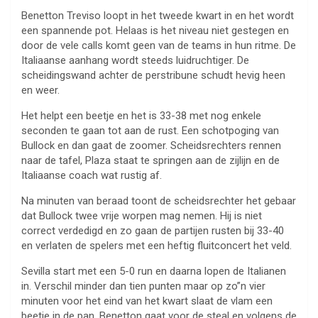
Benetton Treviso loopt in het tweede kwart in en het wordt
een spannende pot. Helaas is het niveau niet gestegen en
door de vele calls komt geen van de teams in hun ritme. De
Italiaanse aanhang wordt steeds luidruchtiger. De
scheidingswand achter de perstribune schudt hevig heen
en weer.
Het helpt een beetje en het is 33-38 met nog enkele
seconden te gaan tot aan de rust. Een schotpoging van
Bullock en dan gaat de zoomer. Scheidsrechters rennen
naar de tafel, Plaza staat te springen aan de zijlijn en de
Italiaanse coach wat rustig af.
Na minuten van beraad toont de scheidsrechter het gebaar
dat Bullock twee vrije worpen mag nemen. Hij is niet
correct verdedigd en zo gaan de partijen rusten bij 33-40
en verlaten de spelers met een heftig fluitconcert het veld.
Sevilla start met een 5-0 run en daarna lopen de Italianen
in. Verschil minder dan tien punten maar op zo”n vier
minuten voor het eind van het kwart slaat de vlam een
beetje in de pan. Benetton gaat voor de steal en volgens de