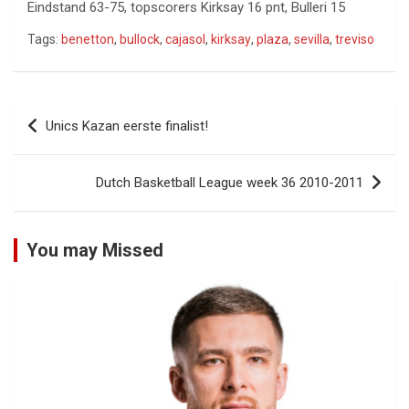
Eindstand 63-75, topscorers Kirksay 16 pnt, Bulleri 15
Tags:
benetton
,
bullock
,
cajasol
,
kirksay
,
plaza
,
sevilla
,
treviso
Bericht
Unics Kazan eerste finalist!
navigatie
Dutch Basketball League week 36 2010-2011
You may Missed