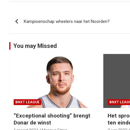
Bericht
Kampioenschap wheelers naar het Noorden?
navigatie
You may Missed
BNXT LEAGUE
BNXT LEAG
“Exceptional shooting” brengt
Het spro
Donar de winst
ten eind