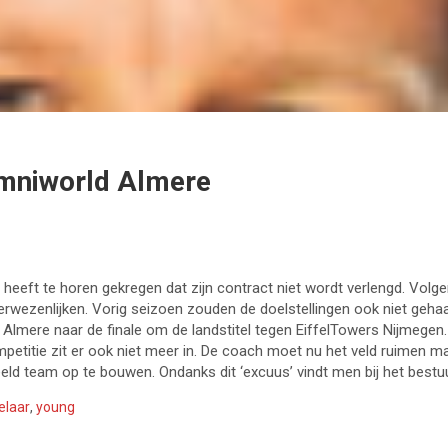
Omniworld Almere
eeft te horen gekregen dat zijn contract niet wordt verlengd. Volge
verwezenlijken. Vorig seizoen zouden de doelstellingen ook niet geh
n Almere naar de finale om de landstitel tegen EiffelTowers Nijmegen
ompetitie zit er ook niet meer in. De coach moet nu het veld ruimen m
ld team op te bouwen. Ondanks dit ‘excuus’ vindt men bij het bestuur 
elaar
,
young