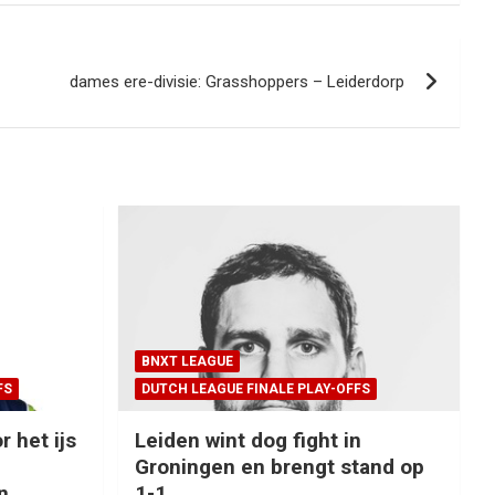
dames ere-divisie: Grasshoppers – Leiderdorp
BNXT LEAGUE
FS
DUTCH LEAGUE FINALE PLAY-OFFS
r het ijs
Leiden wint dog fight in
Groningen en brengt stand op
n
1-1