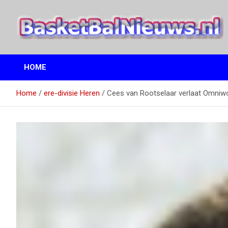
Ga
naar
de
inhoud
het basketbalnieuws en archief van basketball journalist M.M.
BasketBalNieuws.nl
Etten
HOME
Home
ere-divisie Heren
Cees van Rootselaar verlaat Omniw