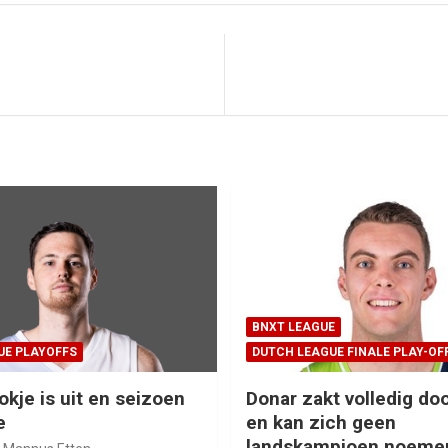
BNXT LEAGUE
UE PLAYOFFS
DUTCH LEAGUE FINALE PLAY-OF
okje is uit en seizoen
Donar zakt volledig doo
e
en kan zich geen
landskampioen noeme