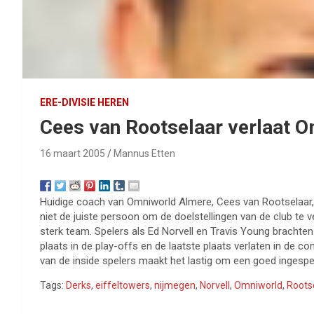
ERE-DIVISIE HEREN
Cees van Rootselaar verlaat 
16 maart 2005
Mannus Etten
Huidige coach van Omniworld Almere, Cees van Rootselaar, h
niet de juiste persoon om de doelstellingen van de club te 
sterk team. Spelers als Ed Norvell en Travis Young brachte
plaats in de play-offs en de laatste plaats verlaten in de c
van de inside spelers maakt het lastig om een goed ingespee
Tags:
Derks
,
eiffeltowers
,
nijmegen
,
Norvell
,
Omniworld
,
Roots