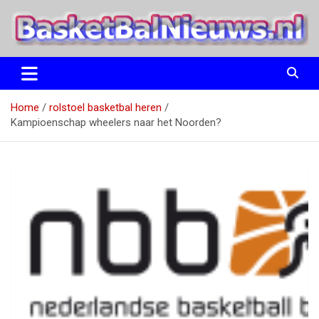
Ga
naar
de
inhoud
het basketbalnieuws en archief van basketball journalist M.M.
BasketBalNieuws.nl
Etten
Home
rolstoel basketbal heren
Kampioenschap wheelers naar het Noorden?