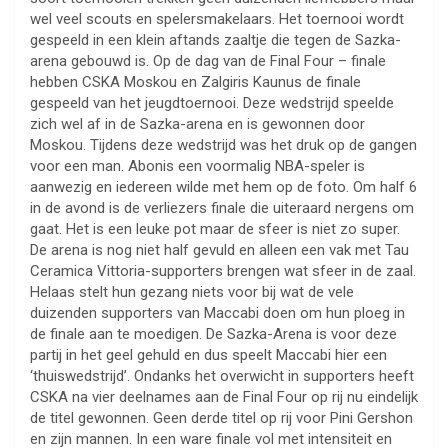
wel veel scouts en spelersmakelaars. Het toernooi wordt
gespeeld in een klein aftands zaaltje die tegen de Sazka-
arena gebouwd is. Op de dag van de Final Four – finale
hebben CSKA Moskou en Zalgiris Kaunus de finale
gespeeld van het jeugdtoernooi. Deze wedstrijd speelde
zich wel af in de Sazka-arena en is gewonnen door
Moskou. Tijdens deze wedstrijd was het druk op de gangen
voor een man. Abonis een voormalig NBA-speler is
aanwezig en iedereen wilde met hem op de foto. Om half 6
in de avond is de verliezers finale die uiteraard nergens om
gaat. Het is een leuke pot maar de sfeer is niet zo super.
De arena is nog niet half gevuld en alleen een vak met Tau
Ceramica Vittoria-supporters brengen wat sfeer in de zaal.
Helaas stelt hun gezang niets voor bij wat de vele
duizenden supporters van Maccabi doen om hun ploeg in
de finale aan te moedigen. De Sazka-Arena is voor deze
partij in het geel gehuld en dus speelt Maccabi hier een
‘thuiswedstrijd’. Ondanks het overwicht in supporters heeft
CSKA na vier deelnames aan de Final Four op rij nu eindelijk
de titel gewonnen. Geen derde titel op rij voor Pini Gershon
en zijn mannen. In een ware finale vol met intensiteit en