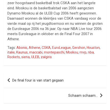
zeer hoogstaand basketball trok CSKA aan het langste
eind. Moskou is de basketbalstad van 2006 aangezien
Dynamo Moskou al de ULEB Cup 2006 heeft gewonnen.
Daarnaast wonnen de kleintjes van CSKA vandaag voor de
vierde maal op rij het jeugdtoernooi en nu winnen de groten
de Euroleague 2006 na 36 jaar. Op naar NBA Live tour 2006
meets Euroleague in oktober en de Final Four 2007 in
Athene.
Tags:
Abonis
,
Athene
,
CSKA
,
EuroLeague
,
Gershon
,
Houston
,
italie
,
Kaunus
,
maccabi
,
montepaschi
,
Moskou
,
mvp
,
nba
,
Rockets
,
siena
,
ULEB
,
zalgiris
Bericht
De final four is van start gegaan
navigatie
Schaam schaam…