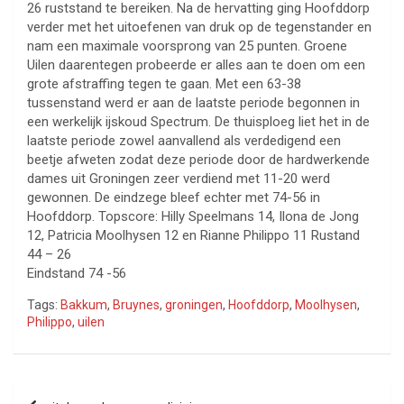
26 ruststand te bereiken. Na de hervatting ging Hoofddorp
verder met het uitoefenen van druk op de tegenstander en
nam een maximale voorsprong van 25 punten. Groene
Uilen daarentegen probeerde er alles aan te doen om een
grote afstraffing tegen te gaan. Met een 63-38
tussenstand werd er aan de laatste periode begonnen in
een werkelijk ijskoud Spectrum. De thuisploeg liet het in de
laatste periode zowel aanvallend als verdedigend een
beetje afweten zodat deze periode door de hardwerkende
dames uit Groningen zeer verdiend met 11-20 werd
gewonnen. De eindzege bleef echter met 74-56 in
Hoofddorp. Topscore: Hilly Speelmans 14, Ilona de Jong
12, Patricia Moolhysen 12 en Rianne Philippo 11 Rustand
44 – 26
Eindstand 74 -56
Tags:
Bakkum
,
Bruynes
,
groningen
,
Hoofddorp
,
Moolhysen
,
Philippo
,
uilen
Bericht