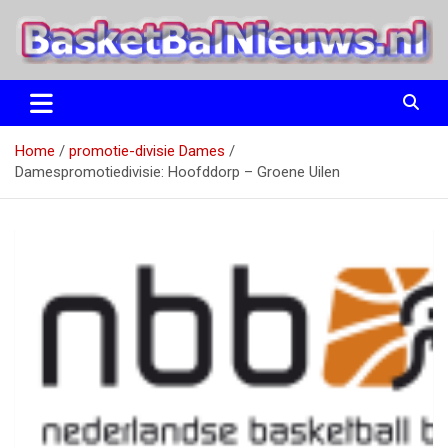
Ga
naar
de
inhoud
het basketbalnieuws en archief van basketball journalist M.M.
BasketBalNieuws.nl
Etten
Home
promotie-divisie Dames
Damespromotiedivisie: Hoofddorp – Groene Uilen