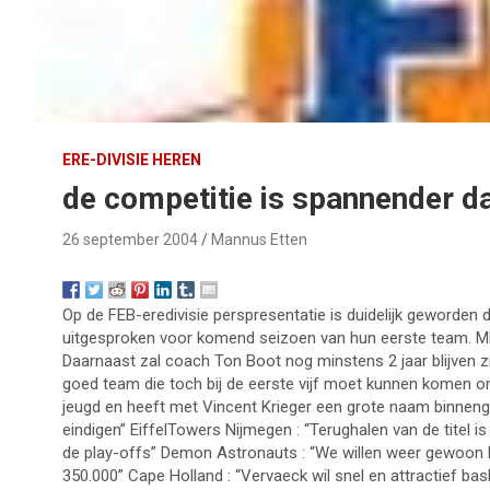
ERE-DIVISIE HEREN
de competitie is spannender da
26 september 2004
Mannus Etten
Op de FEB-eredivisie perspresentatie is duidelijk geworden
uitgesproken voor komend seizoen van hun eerste team. MPC 
Daarnaast zal coach Ton Boot nog minstens 2 jaar blijven zi
goed team die toch bij de eerste vijf moet kunnen komen on
jeugd en heeft met Vincent Krieger een grote naam binneng
eindigen” EiffelTowers Nijmegen : “Terughalen van de titel 
de play-offs” Demon Astronauts : “We willen weer gewoon k
350.000” Cape Holland : “Vervaeck wil snel en attractief bas