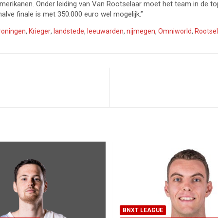
amerikanen. Onder leiding van Van Rootselaar moet het team in de to
alve finale is met 350.000 euro wel mogelijk.”
roningen
,
Krieger
,
landstede
,
leeuwarden
,
nijmegen
,
Omniworld
,
Rootse
BNXT LEAGUE