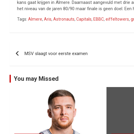
kans gaat krijgen in Almere. Daarnaast aangevuld met drie 
het niveau van de jaren 80/90 maar finale is geen doel. Een h
Tags:
Almere
,
Aris
,
Astronauts
,
Capitals
,
EBBC
,
eiffeltowers
,
g
Bericht
MSV slaagt voor eerste examen
navigatie
You may Missed