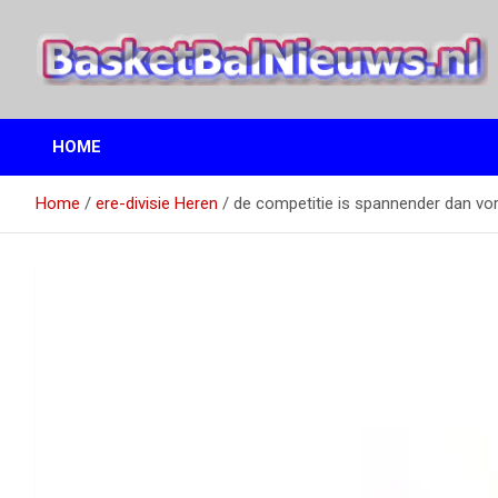
Ga
naar
de
inhoud
het basketbalnieuws en archief van basketball journalist M.M.
BasketBalNieuws.nl
Etten
HOME
Home
ere-divisie Heren
de competitie is spannender dan vor