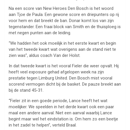
Na een score van New Heroes Den Bosch is het woord
aan Tjoe de Paula. Een gewone score en driepunters op rij
voor hem en dat breekt de ban. Donar komt los van zijn
tegenstander. Een fraai block van Smith en de thuisploeg is
met negen punten aan de leiding.
“We hadden het ook moeilijk in het eerste kwart en begin
van het tweede kwart wat overigens aan de stand niet te
zien was”, aldus coach Van der Holst.
In dat tweede kwart is het vooral Fieler die weer opvalt. Hij
heeft veel exposure gehad afgelopen week na zijn
prestatie tegen Limburg United. Den Bosch mist vooral
scorend vermogen dicht bij de basket. De pauze breekt aan
bij de stand 45-31.
“Fieler zit in een goede periode, Lance heeft het wat
moeilijker. We speelden in het derde kwart ook een paar
maal een andere aanval. Niet een aanval waarbij Lance
begint maar wel het eindstation is. Om hem zo een beetje
in het zadel te helpen”, verteld Braal.