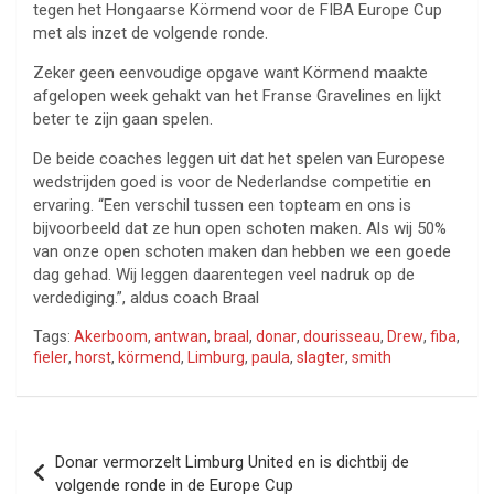
tegen het Hongaarse Körmend voor de FIBA Europe Cup
met als inzet de volgende ronde.
Zeker geen eenvoudige opgave want Körmend maakte
afgelopen week gehakt van het Franse Gravelines en lijkt
beter te zijn gaan spelen.
De beide coaches leggen uit dat het spelen van Europese
wedstrijden goed is voor de Nederlandse competitie en
ervaring. “Een verschil tussen een topteam en ons is
bijvoorbeeld dat ze hun open schoten maken. Als wij 50%
van onze open schoten maken dan hebben we een goede
dag gehad. Wij leggen daarentegen veel nadruk op de
verdediging.”, aldus coach Braal
Tags:
Akerboom
,
antwan
,
braal
,
donar
,
dourisseau
,
Drew
,
fiba
,
fieler
,
horst
,
körmend
,
Limburg
,
paula
,
slagter
,
smith
Bericht
Donar vermorzelt Limburg United en is dichtbij de
navigatie
volgende ronde in de Europe Cup