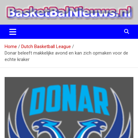
Ga
naar
de
inhoud
het basketbalnieuws en archief van basketball journalist M.M.
BasketBalNieuws.nl
Etten
Home
Dutch Basketball League
Donar beleeft makkelijke avond en kan zich opmaken voor de
echte kraker