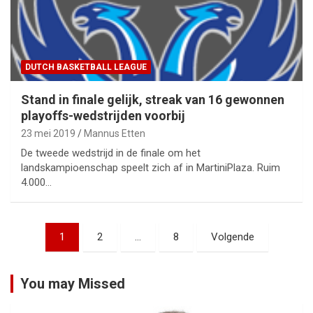
DUTCH BASKETBALL LEAGUE
Stand in finale gelijk, streak van 16 gewonnen
playoffs-wedstrijden voorbij
23 mei 2019
Mannus Etten
De tweede wedstrijd in de finale om het
landskampioenschap speelt zich af in MartiniPlaza. Ruim
4.000…
Berichtnavigatie
1
2
…
8
Volgende
You may Missed