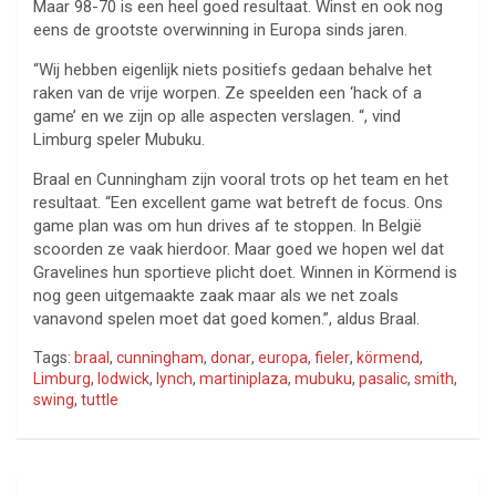
Maar 98-70 is een heel goed resultaat. Winst en ook nog
eens de grootste overwinning in Europa sinds jaren.
“Wij hebben eigenlijk niets positiefs gedaan behalve het
raken van de vrije worpen. Ze speelden een ‘hack of a
game’ en we zijn op alle aspecten verslagen. “, vind
Limburg speler Mubuku.
Braal en Cunningham zijn vooral trots op het team en het
resultaat. “Een excellent game wat betreft de focus. Ons
game plan was om hun drives af te stoppen. In België
scoorden ze vaak hierdoor. Maar goed we hopen wel dat
Gravelines hun sportieve plicht doet. Winnen in Körmend is
nog geen uitgemaakte zaak maar als we net zoals
vanavond spelen moet dat goed komen.”, aldus Braal.
Tags:
braal
,
cunningham
,
donar
,
europa
,
fieler
,
körmend
,
Limburg
,
lodwick
,
lynch
,
martiniplaza
,
mubuku
,
pasalic
,
smith
,
swing
,
tuttle
Bericht