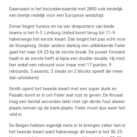
Daarnaast is het bezoekersaantal met 2800 ook eindelijk
een beetje redelijk voor een Europese wedstrijd.
Donar begint furieus en na vier driepunters van beide
teams is het 9-3. Limburg United komt terug tot 11-9
halverwege het eerste kwart. Dan begint het pas echt voor
de thuisploeg. Onder andere dankzij een uitblinkende Fieler
gaat het naar 34-23 bij de eerste break. De power forward
haalt in de eerste helft al bijna een double-double. Hij mist
hier enkel een rebound voor maar met 17 punten, 9
rebounds, 5 assists, 3 steals en 2 blocks speelt die meer
dan uitstekend.
Smith opent het tweede kwart met een super dunk en
Pasalic komt er in om Fieler wat rust te geven. De Kroaat
mag een tiental seconden later met zijn derde fout alweer
plaats nemen op de bank plaats. Fieler moet dus weer het
veld in.
De Belgen hebben eigenlijk niets in te brengen zeker niet in
het tweede kwart want halverwege dit kwart is het 50-25.