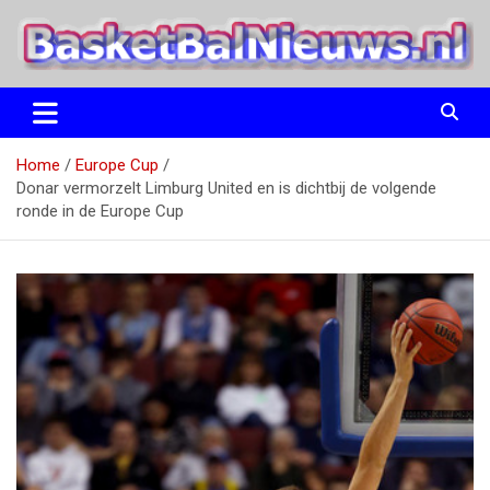
Ga
naar
de
inhoud
het basketbalnieuws en archief van basketball journalist M.M.
BasketBalNieuws.nl
Etten
Home
Europe Cup
Donar vermorzelt Limburg United en is dichtbij de volgende
ronde in de Europe Cup