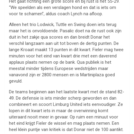
Het gaat richting een grote score en bij rust is het 55-29.
“We speelden als een verslagen hond en dat is iets om
voor te schamen”, aldus coach Lynch na afloop.
Alleen het trio Lodwick, Tuttle en Swing doen iets terug
maar het is onvoldoende. Pasalic doet na de rust ook zijn
duit in het zakje qua scores en dan breidt Donar het
verschil langzaam aan uit tot boven de dertig punten. De
lange Kroaat maakt 13 punten in dit kwart. Fieler mag twee
minuten voor het eind van kwart drie met een daverend
applaus plaats nemen op de bank. Qua publiek is het
meestal minder tijdens Europese wedstrijden maar
vanavond zijn er 2800 mensen en is Martiniplaza goed
gevuld.
De teams beginnen aan het laatste kwart met de stand 82-
49. De defensie is iets minder scherp geworden en dan
combineert en scoort Limburg United iets eenvoudiger. Ze
lopen in dit kwart iets in maar de overwinning komt
uiteraard nooit meer in gevaar. Op ruim een minuut voor
het eind krijgt Fieler de wissel en mag plaats nemen. Een
heel klein puntje van kritiek is dat Donar niet de 100 aantikt.