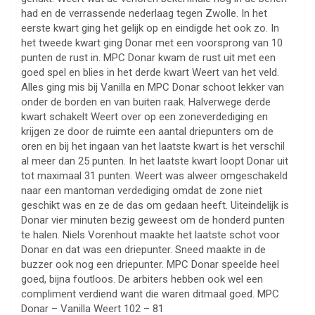
had en de verrassende nederlaag tegen Zwolle. In het
eerste kwart ging het gelijk op en eindigde het ook zo. In
het tweede kwart ging Donar met een voorsprong van 10
punten de rust in. MPC Donar kwam de rust uit met een
goed spel en blies in het derde kwart Weert van het veld.
Alles ging mis bij Vanilla en MPC Donar schoot lekker van
onder de borden en van buiten raak. Halverwege derde
kwart schakelt Weert over op een zoneverdediging en
krijgen ze door de ruimte een aantal driepunters om de
oren en bij het ingaan van het laatste kwart is het verschil
al meer dan 25 punten. In het laatste kwart loopt Donar uit
tot maximaal 31 punten. Weert was alweer omgeschakeld
naar een mantoman verdediging omdat de zone niet
geschikt was en ze de das om gedaan heeft. Uiteindelijk is
Donar vier minuten bezig geweest om de honderd punten
te halen. Niels Vorenhout maakte het laatste schot voor
Donar en dat was een driepunter. Sneed maakte in de
buzzer ook nog een driepunter. MPC Donar speelde heel
goed, bijna foutloos. De arbiters hebben ook wel een
compliment verdiend want die waren ditmaal goed. MPC
Donar – Vanilla Weert 102 – 81