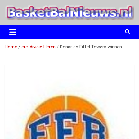
Ga
naar
de
inhoud
het basketbalnieuws en archief van basketball journalist M.M.
BasketBalNieuws.nl
Etten
Home
ere-divisie Heren
Donar en Eiffel Towers winnen