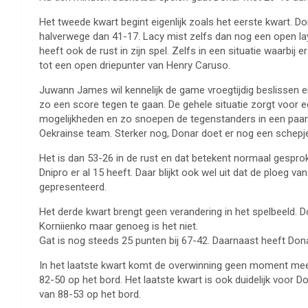
Het tweede kwart begint eigenlijk zoals het eerste kwart. Don
halverwege dan 41-17. Lacy mist zelfs dan nog een open layu
heeft ook de rust in zijn spel. Zelfs in een situatie waarbi
tot een open driepunter van Henry Caruso.
Juwann James wil kennelijk de game vroegtijdig beslissen 
zo een score tegen te gaan. De gehele situatie zorgt voor 
mogelijkheden en zo snoepen de tegenstanders in een paar s
Oekrainse team. Sterker nog, Donar doet er nog een schepj
Het is dan 53-26 in de rust en dat betekent normaal gesprok
Dnipro er al 15 heeft. Daar blijkt ook wel uit dat de ploeg v
gepresenteerd.
Het derde kwart brengt geen verandering in het spelbeeld. D
Korniienko maar genoeg is het niet.
Gat is nog steeds 25 punten bij 67-42. Daarnaast heeft Donar
In het laatste kwart komt de overwinning geen moment meer
82-50 op het bord. Het laatste kwart is ook duidelijk voor 
van 88-53 op het bord.