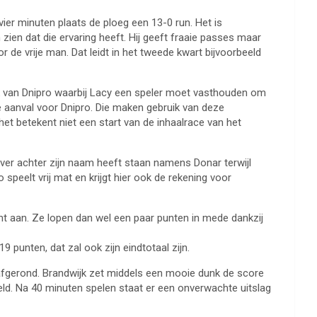
 vier minuten plaats de ploeg een 13-0 run. Het is
ien dat die ervaring heeft. Hij geeft fraaie passes maar
 de vrije man. Dat leidt in het tweede kwart bijvoorbeeld
ak van Dnipro waarbij Lacy een speler moet vasthouden om
e aanval voor Dnipro. Die maken gebruik van deze
t betekent niet een start van de inhaalrace van het
over achter zijn naam heeft staan namens Donar terwijl
 speelt vrij mat en krijgt hier ook de rekening voor
cht aan. Ze lopen dan wel een paar punten in mede dankzij
 punten, dat zal ook zijn eindtotaal zijn.
afgerond. Brandwijk zet middels een mooie dunk de score
eld. Na 40 minuten spelen staat er een onverwachte uitslag