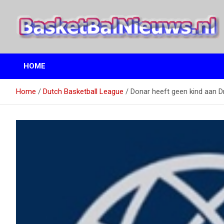
Ga
naar
de
inhoud
het basketbalnieuws en archief van basketball journalist M.M.
BasketBalNieuws.nl
Etten
HOME
Home
Dutch Basketball League
Donar heeft geen kind aan D