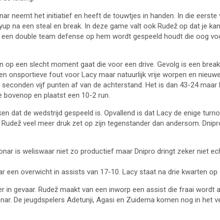
ar neemt het initiatief en heeft de touwtjes in handen. In die eerste
p na een steal en break. In deze game valt ook Rudež op dat je kan z
j er een double team defense op hem wordt gespeeld houdt die oog voor
en op een slecht moment gaat die voor een drive. Gevolg is een bre
een onsportieve fout voor Lacy maar natuurlijk vrije worpen en nieuw
econden vijf punten af van de achterstand. Het is dan 43-24 maar he
e bovenop en plaatst een 10-2 run.
en dat de wedstrijd gespeeld is. Opvallend is dat Lacy de enige turn
an Rudež veel meer druk zet op zijn tegenstander dan andersom. Dnipro
onar is weliswaar niet zo productief maar Dnipro dringt zeker niet e
 een overwicht in assists van 17-10. Lacy staat na drie kwarten op 19
 in gevaar. Rudež maakt van een inworp een assist die fraai wordt 
Donar. De jeugdspelers Adetunji, Agasi en Zuidema komen nog in het v