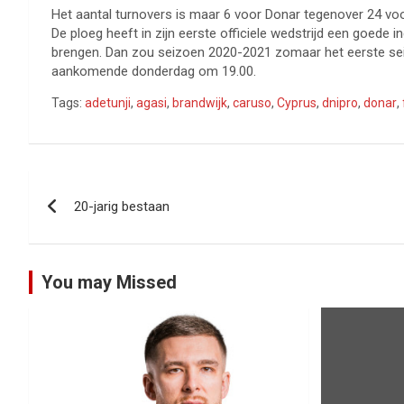
Het aantal turnovers is maar 6 voor Donar tegenover 24 voo
De ploeg heeft in zijn eerste officiele wedstrijd een goede
brengen. Dan zou seizoen 2020-2021 zomaar het eerste se
aankomende donderdag om 19.00.
Tags:
adetunji
,
agasi
,
brandwijk
,
caruso
,
Cyprus
,
dnipro
,
donar
,
Bericht
20-jarig bestaan
navigatie
You may Missed