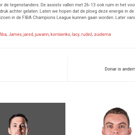
r de tegenstanders. De assists vallen met 26-13 ook ruim in het voo
 indruk achter gelaten. Laten we hopen dat de ploeg deze energie in 
izoen in de FIBA Champions League kunnen gaan worden. Later vand
fiba
,
James
,
jared
,
juwann
,
korniienko
,
lacy
,
rudež
,
zuidema
Donar is ander