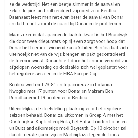
ze de wedstrijd. Net een beetje slimmer in de aanval en
zeker de pick-and-roll rendeert vrij goed voor Benfica.
Daarnaast leest men net even beter de aanval van Donar
en dat brengt vooral de guard bij Donar in de problemen.
Maar zeker in dat spannende laatste kwart is het Brandwijk
die door twee driepunters op rij even zorgt voor hoop dat
Donar het toernooi winnend kan afsluiten. Benfica laat zich
uiteindelijk niet van de wijs brengen en pakt gecontroleerd
de toernooiwinst. Donar heeft door het enome verschil van
afgelopen woensdag op doelsaldo zich wel geplaatst voor
het reguliere seizoen in de FIBA Europe Cup.
Benfica wint met 73-81 en topscorers zijn Lotanna
Nwogbo met 17 punten voor Donar en Makram Ben
Romdhanemet 19 punten voor Benfica.
Uiteindelijk is de doelstelling plaatsing voor het reguliere
seizoen behaald. Donar zal uitkomen in Groep A met het
Oostenrijkse Kapfenberg Bulls, het Britse London Lions en
uit Duitsland afkomstige medi Bayreuth. Op 13 oktober zal
dan de eerste game zijn in Martiniplaza tegen de Lions.