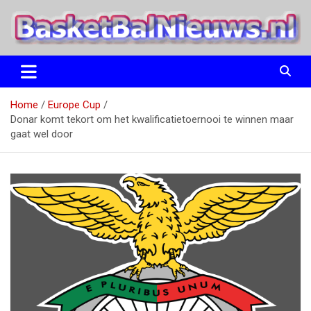
Ga
naar
de
inhoud
het basketbalnieuws en archief van basketball journalist M.M.
BasketBalNieuws.nl
Etten
Home
Europe Cup
Donar komt tekort om het kwalificatietoernooi te winnen maar
gaat wel door