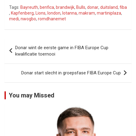
Tags:
Bayreuth
,
benfica
,
brandwijk
,
Bulls
,
donar
,
duitsland
,
fiba
,
Kapfenberg
,
Lions
,
london
,
lotanna
,
makram
,
martiniplaza
,
medi
,
nwogbo
,
romdhanemet
Bericht
Donar wint de eerste game in FIBA Europe Cup
navigatie
kwalificatie toernooi
Donar start slecht in groepsfase FIBA Europe Cup
You may Missed