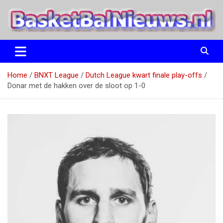
Ga
naar
de
inhoud
het basketbalnieuws en archief van basketball journalist M.M.
BasketBalNieuws.nl
Etten
Home
BNXT League
Dutch League kwart finale play-offs
Donar met de hakken over de sloot op 1-0