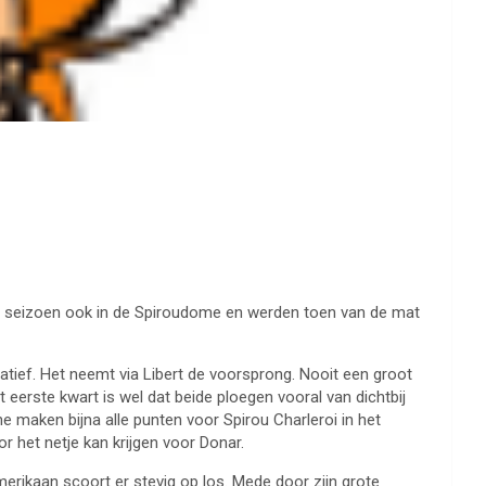
rig seizoen ook in de Spiroudome en werden toen van de mat
tief. Het neemt via Libert de voorsprong. Nooit een groot
t eerste kwart is wel dat beide ploegen vooral van dichtbij
e maken bijna alle punten voor Spirou Charleroi in het
or het netje kan krijgen voor Donar.
rikaan scoort er stevig op los. Mede door zijn grote