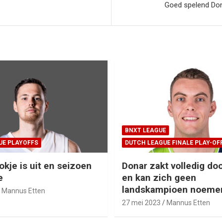
Goed spelend Don
BNXT LEAGUE
UE PLAYOFFS
DUTCH LEAGUE FINALE PLAY-OF
okje is uit en seizoen
Donar zakt volledig doo
e
en kan zich geen
landskampioen noeme
Mannus Etten
27 mei 2023
Mannus Etten