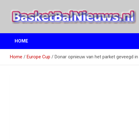
Ga
naar
de
inhoud
het basketbalnieuws en archief van basketball journalist M.M.
BasketBalNieuws.nl
Etten
HOME
Home
Europe Cup
Donar opnieuw van het parket geveegd i