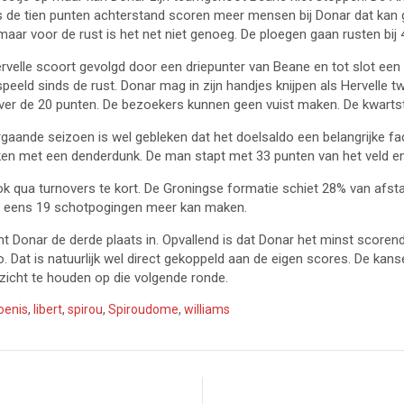
nks de tien punten achterstand scoren meer mensen bij Donar dat kan 
 voor de rust is het net niet genoeg. De ploegen gaan rusten bij 4
velle scoort gevolgd door een driepunter van Beane en tot slot een 
peeld sinds de rust. Donar mag in zijn handjes knijpen als Hervelle 
over de 20 punten. De bezoekers kunnen geen vuist maken. De kwartst
orgaande seizoen is wel gebleken dat het doelsaldo een belangrijke fac
ken met een denderdunk. De man stapt met 33 punten van het veld en 
qua turnovers te kort. De Groningse formatie schiet 28% van afstan
og eens 19 schotpogingen meer kan maken.
t Donar de derde plaats in. Opvallend is dat Donar het minst scoren
. Dat is natuurlijk wel direct gekoppeld aan de eigen scores. De ka
tzicht te houden op die volgende ronde.
oenis
,
libert
,
spirou
,
Spiroudome
,
williams