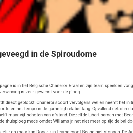
 geveegd in de Spiroudome
agne is in het Belgische Charleroi. Braal en zijn team speelden vo
verwinning is zeer gewenst voor de ploeg.
irect geblockt. Charleroi scoort vervolgens wel en neemt het initia
ots en het tempo in de game ligt relatief laag. Opvallend detail in da
elft maar vijf schoten van afstand. Diezelfde Libert samen met Bean
 de thuisploeg mede omdat Williams jr. net niet meer op tijd de bal do
beetje op maar kan Donar zijn teamgenoot Beane niet stoppen. De Ame