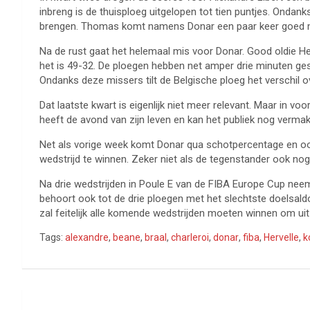
inbreng is de thuisploeg uitgelopen tot tien puntjes. Onda
brengen. Thomas komt namens Donar een paar keer goed maar
Na de rust gaat het helemaal mis voor Donar. Good oldie Her
het is 49-32. De ploegen hebben net amper drie minuten ges
Ondanks deze missers tilt de Belgische ploeg het verschil 
Dat laatste kwart is eigenlijk niet meer relevant. Maar in vo
heeft de avond van zijn leven en kan het publiek nog verma
Net als vorige week komt Donar qua schotpercentage en ook 
wedstrijd te winnen. Zeker niet als de tegenstander ook n
Na drie wedstrijden in Poule E van de FIBA Europe Cup neem
behoort ook tot de drie ploegen met het slechtste doelsaldo
zal feitelijk alle komende wedstrijden moeten winnen om ui
Tags:
alexandre
,
beane
,
braal
,
charleroi
,
donar
,
fiba
,
Hervelle
,
k
Bericht